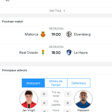
90
Voir Tout
Prochain match
08/08/2026
19:00
Mallorca
Elversberg
08/08/2026
18:30
Real Oviedo
Le Havre
Principaux acteurs
Milieu de
Attaquant
Défenseur
Terrain
Tirs au
0
1
total
Tirs
0
0
cadrés
Jan Virgili
Hors
Haissem