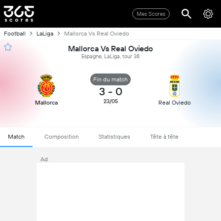
Mes Scores
Football
LaLiga
Mallorca Vs Real Oviedo
Mallorca Vs Real Oviedo
Espagne, LaLiga, tour 38
Fin du match
3
-
0
23/05
Mallorca
Real Oviedo
Match
Composition
Statistiques
Tête à tête
Ad