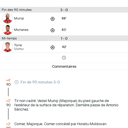
3 - 0
Fin des 90 minutes
Muriqi
88'
Morlanes
83'
1 - 0
Mi-temps
Torre
42'
Maffeo
Commentaires
+4'
Fin de 90 minutes 3-0
90
+2'
Tir non cadré. Vedat Muriqi (Majorque) du pied gauche de
90
l'extérieur de la surface de réparation. Dernière passe de Antonio
Sánchez.
+2'
Corner, Majorque. Corner concédé par Horatiu Moldovan.