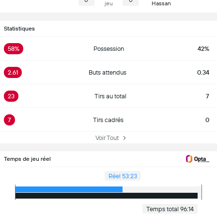
0
0
jeu
Hassan
Statistiques
58%
Possession
42%
2.61
Buts attendus
0.34
23
Tirs au total
7
7
Tirs cadrés
0
Voir Tout
Temps de jeu réel
Réel 53:23
Temps total 96:14