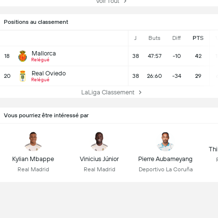
Voir Tout
Positions au classement
J
Buts
Diff
PTS
Mallorca
18
38
47:57
-10
42
1
Relégué
Real Oviedo
20
38
26:60
-34
29
Relégué
LaLiga Classement
Vous pourriez être intéressé par
Thi
Kylian Mbappe
Vinicius Júnior
Pierre Aubameyang
Real Madrid
Real Madrid
Deportivo La Coruña