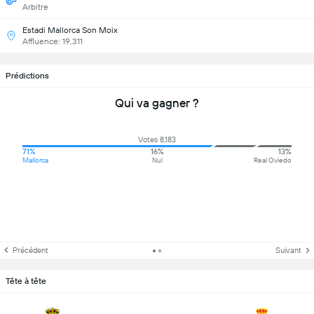
Arbitre
Estadi Mallorca Son Moix
Affluence: 19,311
Prédictions
Qui va gagner ?
Votes 8,183
71%
16%
13%
Mallorca
Nul
Real Oviedo
Précédent
Suivant
Tête à tête