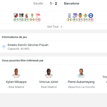
1 - 2
Séville
Barcelone
0
-
1
1
-
2
2
-
1
0
-
0
1
-
0
2
-
2
4
-
1
3
-
1
3
-
1
1
-
0
Voir Tout
Informations de jeu
Estadio Ramón Sánchez Pizjuán
Capacité: 43,883
Vous pourriez être intéressé par
Thi
Kylian Mbappe
Vinicius Júnior
Pierre Aubameyang
Real Madrid
Real Madrid
Deportivo La Coruña