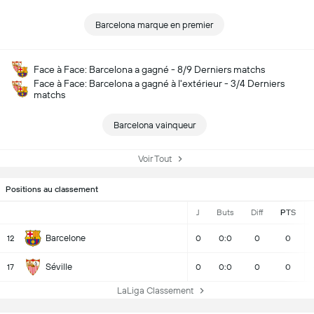
Barcelona marque en premier
Face à Face: Barcelona a gagné - 8/9 Derniers matchs
Face à Face: Barcelona a gagné à l'extérieur - 3/4 Derniers
matchs
Barcelona vainqueur
Voir Tout
Positions au classement
J
Buts
Diff
PTS
Barcelone
12
0
0:0
0
0
Séville
17
0
0:0
0
0
LaLiga Classement