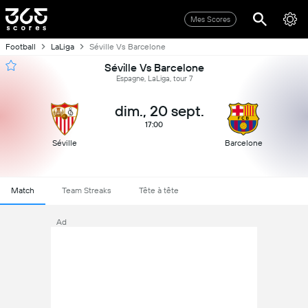
Mes Scores
Football
LaLiga
Séville Vs Barcelone
Séville Vs Barcelone
Espagne, LaLiga, tour 7
dim., 20 sept.
17:00
Séville
Barcelone
Match
Team Streaks
Tête à tête
Ad