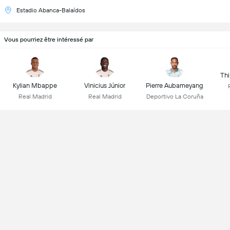
Estadio Abanca-Balaídos
Vous pourriez être intéressé par
Thi
Kylian Mbappe
Vinicius Júnior
Pierre Aubameyang
Real Madrid
Real Madrid
Deportivo La Coruña