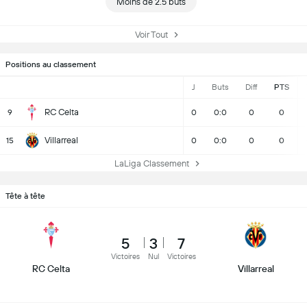
Moins de 2.5 buts
Voir Tout
Positions au classement
J
Buts
Diff
PTS
RC Celta
9
0
0:0
0
0
Villarreal
15
0
0:0
0
0
LaLiga Classement
Tête à tête
5
3
7
Victoires
Nul
Victoires
RC Celta
Villarreal