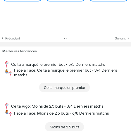
Précédent
Suivant
Meilleures tendances
Celta a marqué le premier but - 5/5 Derniers matchs
Face à Face: Celta a marqué le premier but - 3/4 Derniers
matchs
Celta marque en premier
Celta Vigo: Moins de 2.5 buts - 3/4 Derniers matchs
Face à Face: Moins de 2.5 buts - 6/8 Derniers matchs
Moins de 2.5 buts