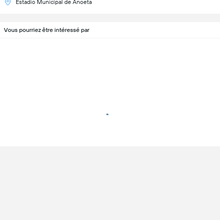
Estadio Municipal de Anoeta
Vous pourriez être intéressé par