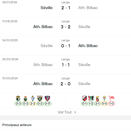
24/01/2026
LaLiga
2 - 1
Séville
Ath. Bilbao
17/08/2025
LaLiga
3 - 2
Ath. Bilbao
Séville
16/03/2025
LaLiga
0 - 1
Séville
Ath. Bilbao
29/09/2024
LaLiga
1 - 1
Ath. Bilbao
Séville
19/05/2024
LaLiga
2 - 0
Ath. Bilbao
Séville
0
-
3
0
-
3
2
-
2
0
-
2
0
-
11
0
-
1
1
-
2
2
-
1
0
-
0
1
-
0
Voir Tout
Principaux acteurs