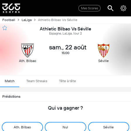
Mes Scores
Football
LaLiga
Athletic Bilbao Vs Séville
Athletic Bilbao Vs Séville
Espagne, LaLiga, tour 2
sam., 22 août
15:00
Ath. Bilbao
Séville
Match
Team Streaks
Tête à tête
Prédictions
Qui va gagner ?
Ath. Bilbao
Nul
Séville