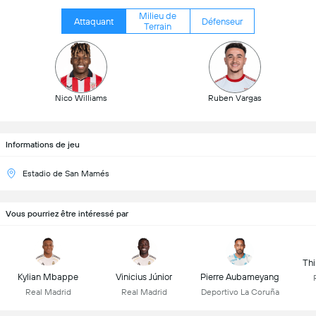
Milieu de
Attaquant
Défenseur
Terrain
Nico Williams
Ruben Vargas
Informations de jeu
Estadio de San Mamés
Vous pourriez être intéressé par
Thi
Kylian Mbappe
Vinicius Júnior
Pierre Aubameyang
Real Madrid
Real Madrid
Deportivo La Coruña