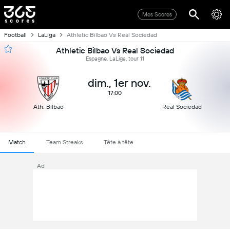
Mes Scores
Football
LaLiga
Athletic Bilbao Vs Real Sociedad
Athletic Bilbao Vs Real Sociedad
Espagne, LaLiga, tour 11
dim., 1er nov.
17:00
Ath. Bilbao
Real Sociedad
Match
Team Streaks
Tête à tête
Ad