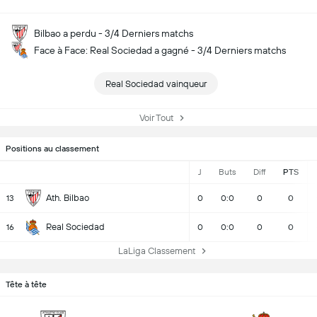
Bilbao a perdu - 3/4 Derniers matchs
Face à Face: Real Sociedad a gagné - 3/4 Derniers matchs
Real Sociedad vainqueur
Voir Tout
Positions au classement
J
Buts
Diff
PTS
Ath. Bilbao
13
0
0:0
0
0
Real Sociedad
16
0
0:0
0
0
LaLiga Classement
Tête à tête