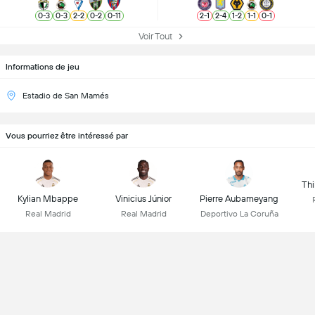
0
-
3
0
-
3
2
-
2
0
-
2
0
-
11
2
-
1
2
-
4
1
-
2
1
-
1
0
-
1
Voir Tout
Informations de jeu
Estadio de San Mamés
Vous pourriez être intéressé par
Thi
Kylian Mbappe
Vinicius Júnior
Pierre Aubameyang
Real Madrid
Real Madrid
Deportivo La Coruña