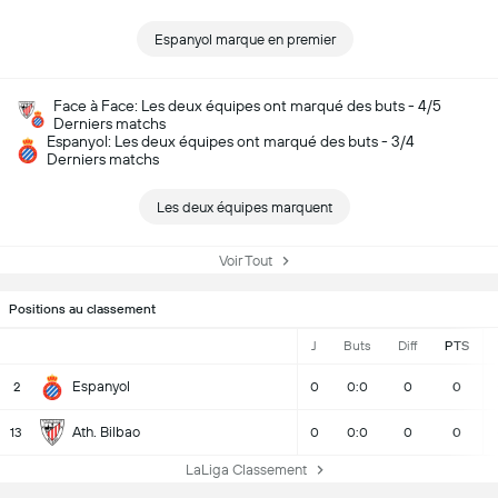
Espanyol marque en premier
Face à Face: Les deux équipes ont marqué des buts - 4/5
Derniers matchs
Espanyol: Les deux équipes ont marqué des buts - 3/4
Derniers matchs
Les deux équipes marquent
Voir Tout
Positions au classement
J
Buts
Diff
PTS
Espanyol
2
0
0:0
0
0
Ath. Bilbao
13
0
0:0
0
0
LaLiga Classement