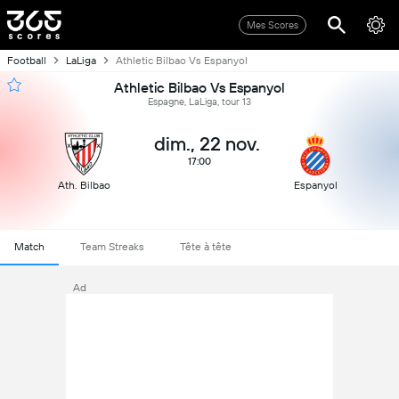
Mes Scores
Football
LaLiga
Athletic Bilbao Vs Espanyol
Athletic Bilbao Vs Espanyol
Espagne, LaLiga, tour 13
dim., 22 nov.
17:00
Ath. Bilbao
Espanyol
Match
Team Streaks
Tête à tête
Ad