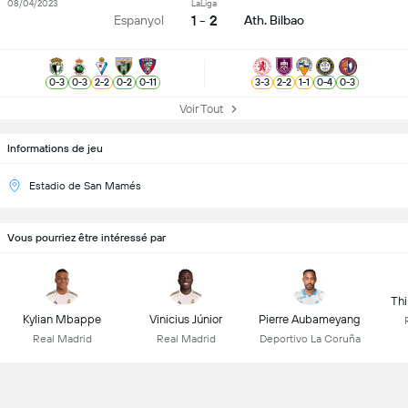
08/04/2023
LaLiga
1 - 2
Espanyol
Ath. Bilbao
0
-
3
0
-
3
2
-
2
0
-
2
0
-
11
3
-
3
2
-
2
1
-
1
0
-
4
0
-
3
Voir Tout
Informations de jeu
Estadio de San Mamés
Vous pourriez être intéressé par
Thi
Kylian Mbappe
Vinicius Júnior
Pierre Aubameyang
Real Madrid
Real Madrid
Deportivo La Coruña