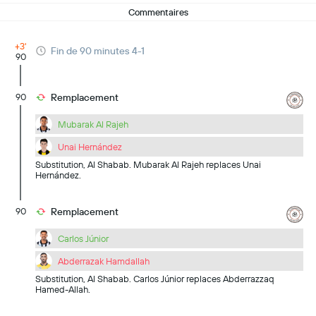
Commentaires
+3'
Fin de 90 minutes 4-1
90
90
Remplacement
Mubarak Al Rajeh
Unai Hernández
Substitution, Al Shabab. Mubarak Al Rajeh replaces Unai
Hernández.
90
Remplacement
Carlos Júnior
Abderrazak Hamdallah
Substitution, Al Shabab. Carlos Júnior replaces Abderrazzaq
Hamed-Allah.