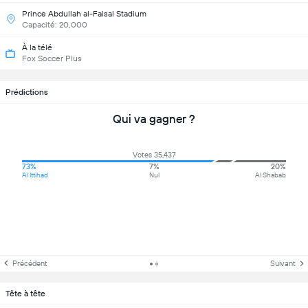
Prince Abdullah al-Faisal Stadium
Capacité: 20,000
À la télé
Fox Soccer Plus
Prédictions
Qui va gagner ?
Votes 35,437
73%
7%
20%
Al Ittihad
Nul
Al Shabab
Précédent
Suivant
Tête à tête