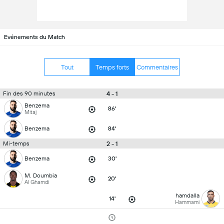
Evénements du Match
Tout
Temps forts
Commentaires
4 - 1
Fin des 90 minutes
Benzema
86'
Mitaj
Benzema
84'
2 - 1
Mi-temps
Benzema
30'
M. Doumbia
20'
Al Ghamdi
hamdalla
14'
Hammami