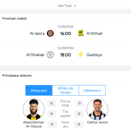
Voir Tout
Prochain match
11/08/2026
16:00
Al-Jazira
Al Ittihad
13/08/2026
18:00
Al Shabab
Qadisiya
Principaux acteurs
Milieu de
Attaquant
Défenseur
Terrain
Tirs au
0
0
total
Tirs
0
0
cadrés
Abdulrahman
Hors
Carlos Júnior
0
0
Al-Oboud
jeu