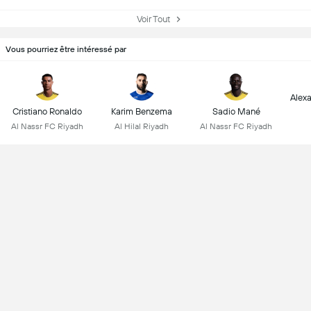
Voir Tout
Vous pourriez être intéressé par
Alex
Cristiano Ronaldo
Karim Benzema
Sadio Mané
Al Nassr FC Riyadh
Al Hilal Riyadh
Al Nassr FC Riyadh