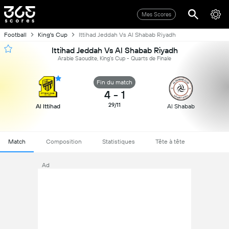
Mes Scores
Football
King's Cup
Ittihad Jeddah Vs Al Shabab Riyadh
Ittihad Jeddah Vs Al Shabab Riyadh
Arabie Saoudite, King's Cup - Quarts de Finale
Fin du match
4
-
1
29/11
Al Ittihad
Al Shabab
Match
Composition
Statistiques
Tête à tête
Ad