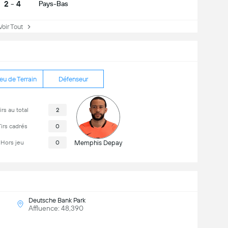
2 - 4
Pays-Bas
ir Tout
eu de Terrain
Défenseur
irs au total
2
irs cadrés
0
Hors jeu
0
Memphis Depay
Deutsche Bank Park
Affluence: 48,390