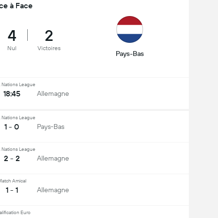
ce à Face
4
2
Nul
Victoires
Pays-Bas
 Nations League
18:45
Allemagne
 Nations League
1 - 0
Pays-Bas
 Nations League
2 - 2
Allemagne
atch Amical
1 - 1
Allemagne
lification Euro