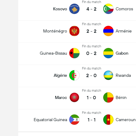
Fin du match
4
-
2
Kosovo
Comoros
Fin du match
2
-
2
Monténégro
Arménie
Nombre total de but (2.5)
Fin du match
0
-
2
Guinea-Bissau
Gabon
Votes 1,941
Fin du match
2
-
0
Algérie
Rwanda
Fin du match
1
-
0
Maroc
Bénin
Fin du match
1
-
1
Equatorial Guinea
Cameroun