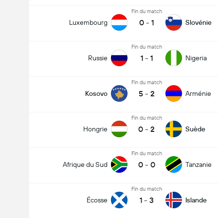
Fin du match
0
-
1
Luxembourg
Slovénie
Fin du match
1
-
1
Russie
Nigeria
Fin du match
5
-
2
Kosovo
Arménie
Fin du match
0
-
2
Hongrie
Suède
Fin du match
0
-
0
Afrique du Sud
Tanzanie
Fin du match
1
-
3
Écosse
Islande