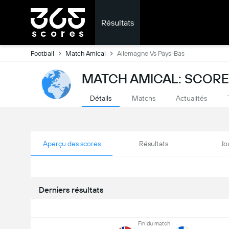
Résultats
Football
Match Amical
Allemagne Vs Pays-Bas
MATCH AMICAL: SCORE
Détails
Matchs
Actualités
Aperçu des scores
Résultats
Jo
Derniers résultats
Fin du match