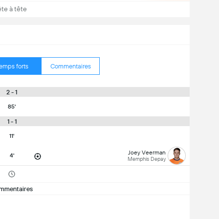
ête à tête
emps forts
Commentaires
2 - 1
85'
1 - 1
11'
Joey Veerman
4'
Memphis Depay
mmentaires