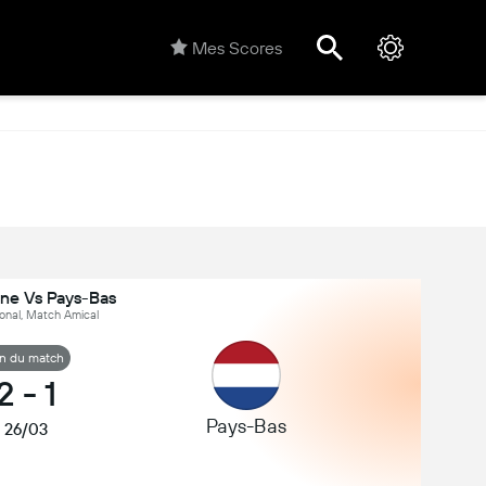
Mes Scores
ne Vs Pays-Bas
ional, Match Amical
in du match
2
-
1
Pays-Bas
26/03