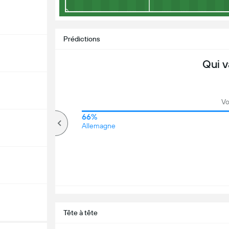
Prédictions
Qui v
Vo
67%
66%
Plus de
Allemagne
Tête à tête