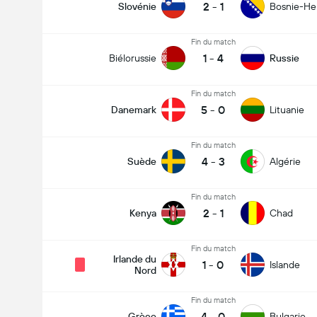
2
-
1
Slovénie
Bosnie-He
Fin du match
1
-
4
Biélorussie
Russie
Fin du match
5
-
0
Danemark
Lituanie
Fin du match
4
-
3
Suède
Algérie
Fin du match
2
-
1
Kenya
Chad
Fin du match
Irlande du
1
-
0
Islande
Nord
Fin du match
4
-
0
Grèce
Bulgarie