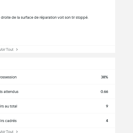
oite de la surface de réparation voit son tir stoppé.
ir Tout
ossession
38%
ts attendus
0.66
irs au total
9
irs cadrés
4
ir Tout