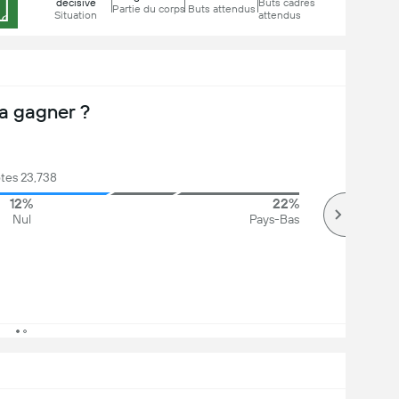
décisive
Buts cadrés
Partie du corps
Buts attendus
Situation
attendus
a gagner ?
tes 23,738
12%
22%
Nul
Pays-Bas