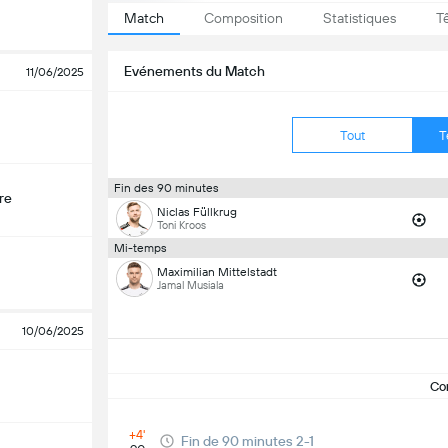
Match
Composition
Statistiques
T
Evénements du Match
11/06/2025
Tout
T
Fin des 90 minutes
re
Niclas Füllkrug
Toni Kroos
Mi-temps
Maximilian Mittelstadt
Jamal Musiala
10/06/2025
Co
+4'
Fin de 90 minutes 2-1