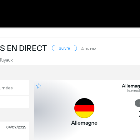
S EN DIRECT
Suivre
16.13M
Tuyaux
Allemag
urnées
Internat
F
Allemagne
04/09/2025