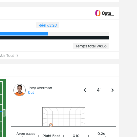
Réel 63:20
Temps total 94:06
ir Tout
Joey Veerman
4'
But
Avec passe
0.26
Right Foot
0.10