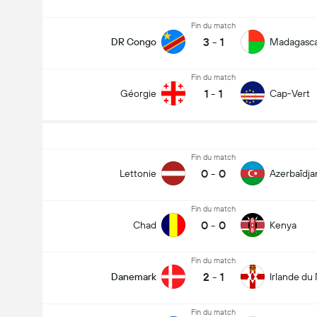
Fin du match
3
-
1
DR Congo
Madagasc
Fin du match
1
-
1
Géorgie
Cap-Vert
Fin du match
0
-
0
Lettonie
Azerbaïdja
Fin du match
0
-
0
Chad
Kenya
Fin du match
2
-
1
Danemark
Irlande du
Fin du match