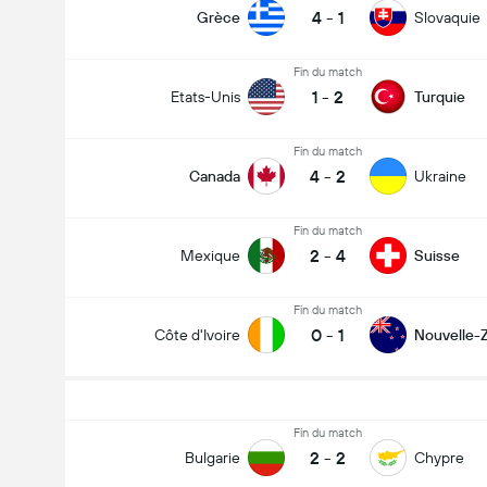
4
-
1
Grèce
Slovaquie
Fin du match
1
-
2
Etats-Unis
Turquie
Fin du match
4
-
2
Canada
Ukraine
Fin du match
2
-
4
Mexique
Suisse
Fin du match
0
-
1
Côte d'Ivoire
Nouvelle-
Fin du match
2
-
2
Bulgarie
Chypre