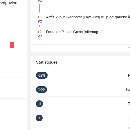
90
rzégovine
+3'
Arrêt. Wout Weghorst (Pays-Bas) du pied gauche à dr
90
+2'
Faute de Pascal Gross (Allemagne).
90
Vo
Statistiques
62%
P
1.09
Bu
11
T
7
T
Vo