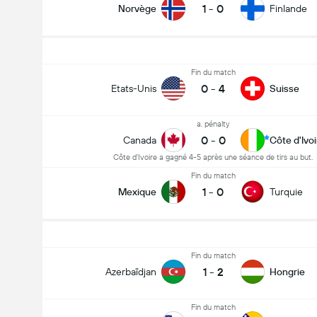
1
-
0
Norvège
Finlande
Fin du match
0
-
4
Etats-Unis
Suisse
a. pénalty
0
-
0
Canada
Côte d'Ivoi
Côte d'Ivoire a gagné 4-5 après une séance de tirs au but.
Fin du match
1
-
0
Mexique
Turquie
Fin du match
1
-
2
Azerbaïdjan
Hongrie
Fin du match