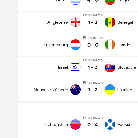
Fin du match
1
-
3
Angleterre
Sénégal
Fin du match
0
-
0
Luxembourg
Irlande
Fin du match
1
-
0
Israël
Slovaquie
Fin du match
1
-
2
Nouvelle-Zélande
Ukraine
Fin du match
0
-
4
Liechtenstein
Écosse