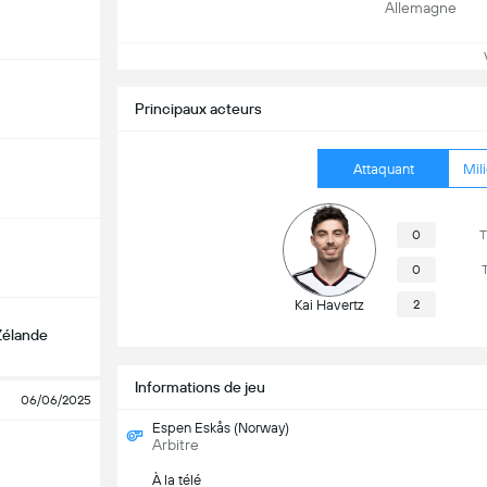
Allemagne
Vo
Principaux acteurs
Attaquant
Mili
0
T
0
T
Kai Havertz
2
Zélande
Informations de jeu
06/06/2025
Espen Eskås (Norway)
Arbitre
À la télé