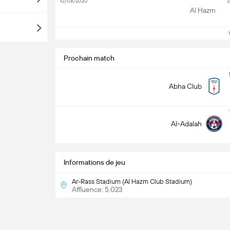
10/08/2020
S
Al Hazm
Vo
Prochain match
Abha Club
Al-Adalah
Informations de jeu
Ar-Rass Stadium (Al Hazm Club Stadium)
Affluence: 5,023