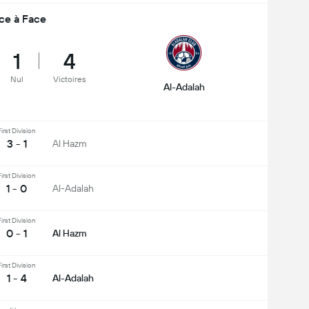
ce à Face
1
4
Nul
Victoires
Al-Adalah
irst Division
3 - 1
Al Hazm
irst Division
1 - 0
Al-Adalah
irst Division
0 - 1
Al Hazm
irst Division
1 - 4
Al-Adalah