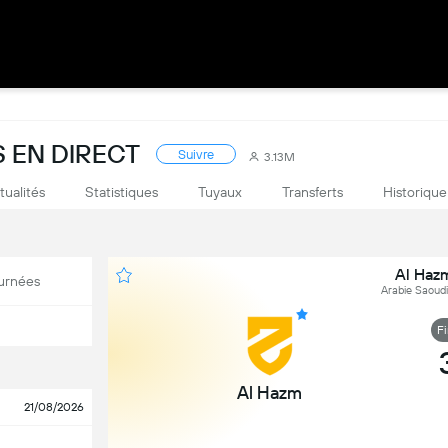
S EN DIRECT
Suivre
3.13M
tualités
Statistiques
Tuyaux
Transferts
Historique
Al Haz
urnées
Arabie Saoudit
F
Al Hazm
21/08/2026