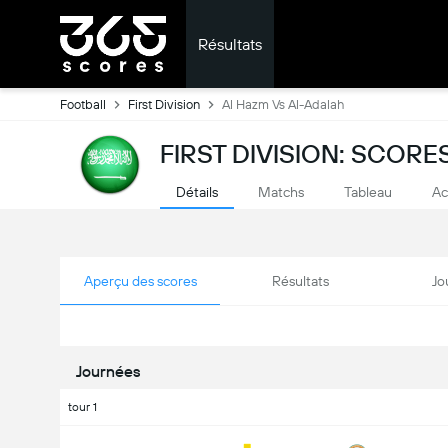
Résultats
Football
First Division
Al Hazm Vs Al-Adalah
FIRST DIVISION: SCORE
Détails
Matchs
Tableau
Ac
Aperçu des scores
Résultats
Jo
Journées
tour 1