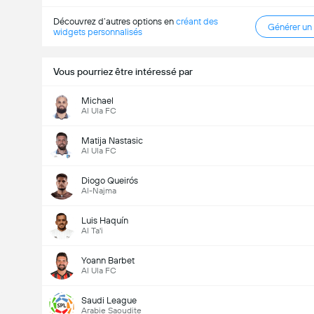
Découvrez d’autres options en
créant des
Générer un
widgets personnalisés
Vous pourriez être intéressé par
Nombre total de but (2.5)
Michael
Al Ula FC
Matija Nastasic
Votes 894
Al Ula FC
Diogo Queirós
Al-Najma
Luis Haquín
Al Ta'i
Yoann Barbet
Al Ula FC
Saudi League
Arabie Saoudite