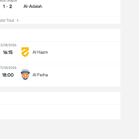
audi League
1 - 2
Al-Adalah
ir Tout
13/08/2026
16:15
Al Hazm
17/08/2026
18:00
Al Feiha