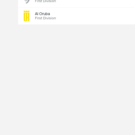
First Division
Al Oruba
First Division