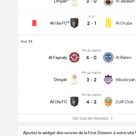
3
-
0
Diriyah
Al Jabalain
a. p.
2
-
1
Al Ula FC
Al Oruba
tour 34
Fin du match
4
-
0
Al Faysaly
Al Baten
Fin du match
3
-
2
Diriyah
Albukiryah
Fin du match
4
-
2
Al Ula FC
Zulfi Club
Voir tous les résultats
Ajoutez le widget des scores de la First Division à votre sit