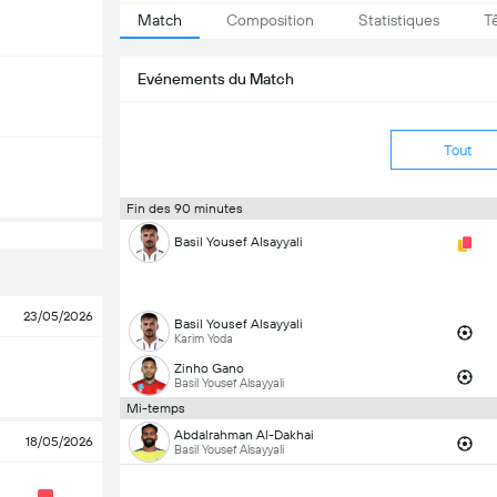
Match
Composition
Statistiques
T
Evénements du Match
Tout
Fin des 90 minutes
Basil Yousef Alsayyali
23/05/2026
Basil Yousef Alsayyali
Karim Yoda
Zinho Gano
Basil Yousef Alsayyali
Mi-temps
Abdalrahman Al-Dakhai
18/05/2026
Basil Yousef Alsayyali