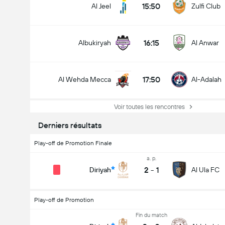
15:50
Al Jeel
Zulfi Club
16:15
Albukiryah
Al Anwar
17:50
Al Wehda Mecca
Al-Adalah
Voir toutes les rencontres
Derniers résultats
Play-off de Promotion Finale
a. p.
2
-
1
Diriyah
Al Ula FC
Play-off de Promotion
Fin du match