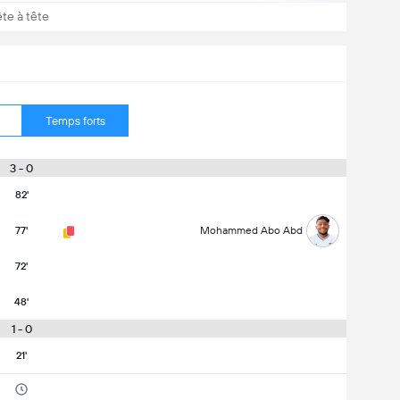
ête à tête
Temps forts
3 - 0
82'
77'
Mohammed Abo Abd
72'
48'
1 - 0
21'