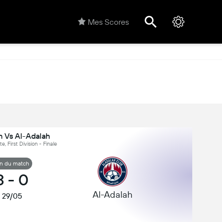
Mes Scores
m Vs Al-Adalah
e, First Division - Finale
in du match
3
-
0
Al-Adalah
29/05