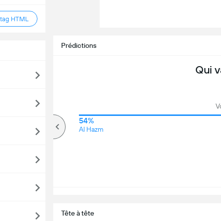
 tag HTML
Prédictions
Qui v
V
71%
54%
Plus de
Al Hazm
Tête à tête