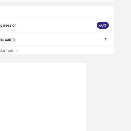
ossession
60%
irs cadrés
2
ir Tout