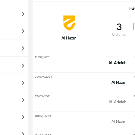
Fa
3
Victoires
Al Hazm
18/02/2025
F
Al-Adalah
30/09/2024
F
Al Hazm
27/03/2021
F
Al-Adalah
08/12/2020
F
Al Hazm