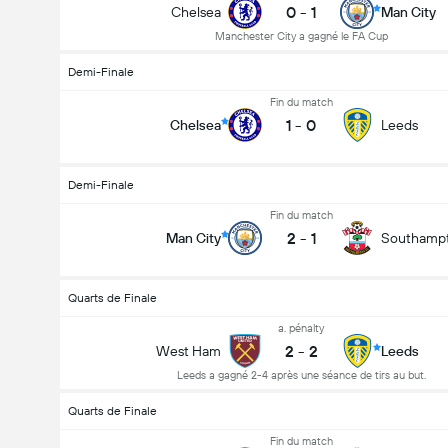
0
-
1
Chelsea
Man City
Manchester City a gagné le FA Cup
Demi-Finale
Fin du match
1
-
0
Chelsea
Leeds
Demi-Finale
Fin du match
2
-
1
Man City
Southamp
Quarts de Finale
a. pénalty
2
-
2
West Ham
Leeds
Leeds a gagné 2-4 après une séance de tirs au but.
Quarts de Finale
Fin du match