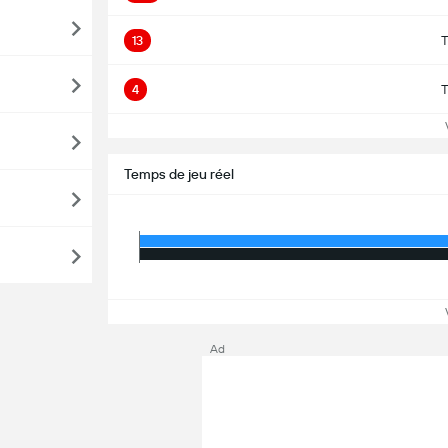
13
T
4
T
Vo
Temps de jeu réel
Vo
Ad