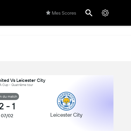
Mes Scores
ted Vs Leicester City
FA Cup - Quatrième tour
in du match
2
-
1
Leicester City
07/02