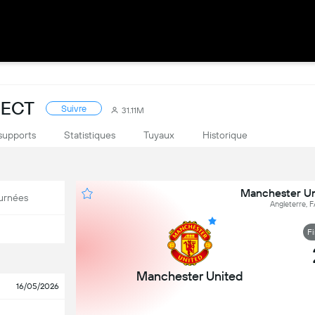
RECT
Suivre
31.11M
supports
Statistiques
Tuyaux
Historique
Manchester Uni
urnées
Angleterre, 
F
Manchester United
16/05/2026