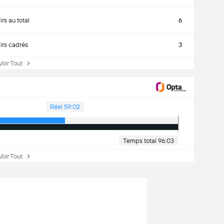
irs au total
6
irs cadrés
3
ir Tout
Réel 59:02
Temps total 96:03
ir Tout