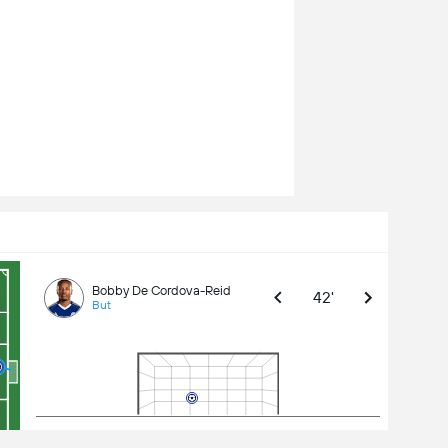
Bobby De Cordova-Reid
42'
But
0.44
Jeu régulier
Header
0.65