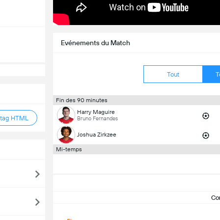
Evénements du Match
Tout
T
Fin des 90 minutes
Harry Maguire
 tag HTML
Bruno Fernandes
Joshua Zirkzee
Mi-temps
Co