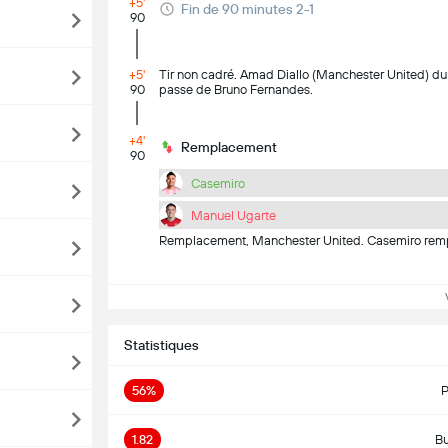
+5'
Fin de 90 minutes 2-1
90
+5'
Tir non cadré. Amad Diallo (Manchester United) du 
90
passe de Bruno Fernandes.
+4'
Remplacement
90
Casemiro
Manuel Ugarte
Remplacement, Manchester United. Casemiro rem
Vo
Statistiques
56%
P
1.82
Bu