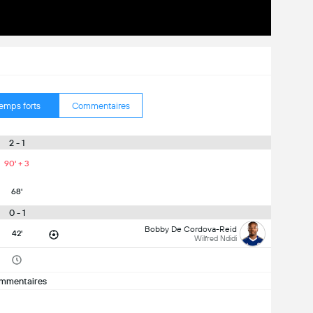
emps forts
Commentaires
2 - 1
90' + 3
68'
0 - 1
Bobby De Cordova-Reid
42'
Wilfred Ndidi
mmentaires