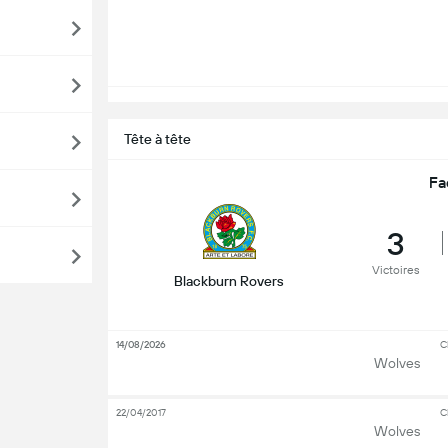
Tête à tête
Fa
3
Victoires
Blackburn Rovers
14/08/2026
C
Wolves
22/04/2017
C
Wolves