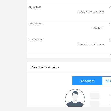
29/10/2016
C
Blackburn Rovers
09/04/2016
C
Wolves
08/08/2015
C
Blackburn Rovers
Vo
Principaux acteurs
Attaquant
Mili
T
T