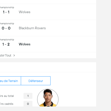
hampionship
1 - 1
Wolves
hampionship
0 - 0
Blackburn Rovers
hampionship
1 - 2
Wolves
ir Tout
eu de Terrain
Défenseur
irs au total
1
irs cadrés
0