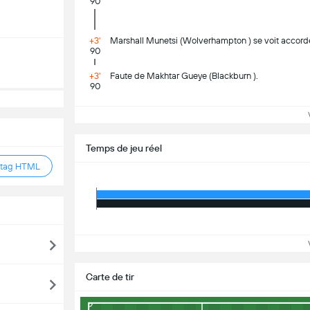
90
+3'
Marshall Munetsi (Wolverhampton ) se voit accorder
90
+3'
Faute de Makhtar Gueye (Blackburn ).
90
Vo
Temps de jeu réel
 tag HTML
Vo
Carte de tir