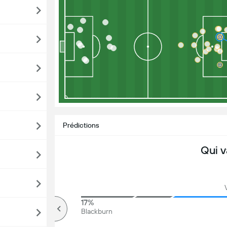
Prédictions
Qui v
84%
17%
Plus de
Blackburn