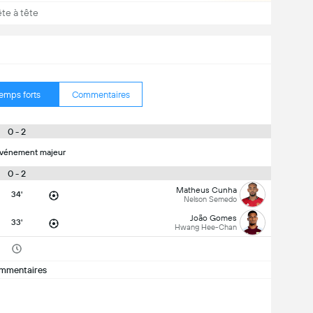
ête à tête
emps forts
Commentaires
0 - 2
vénement majeur
0 - 2
Matheus Cunha
34'
Nelson Semedo
João Gomes
33'
Hwang Hee-Chan
mmentaires