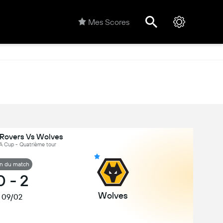
Mes Scores
 Rovers Vs Wolves
FA Cup - Quatrième tour
in du match
0
-
2
Wolves
09/02