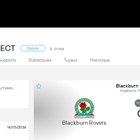
RECT
Suivre
31.11M
supports
Statistiques
Tuyaux
Historique
Blackburn
urnées
Angleterre, 
F
Blackburn Rovers
16/05/2026