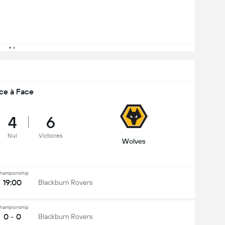
ce à Face
4
6
Nul
Victoires
Wolves
hampionship
19:00
Blackburn Rovers
hampionship
0 - 0
Blackburn Rovers