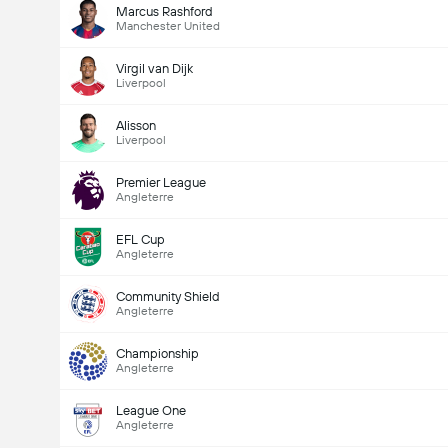
Marcus Rashford
Manchester United
Virgil van Dijk
Liverpool
Alisson
Liverpool
Premier League
Angleterre
EFL Cup
Angleterre
Nombre total de but (2.5)
Community Shield
Angleterre
Championship
Angleterre
League One
Angleterre