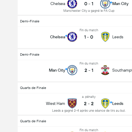
0
-
1
Chelsea
Man City
Manchester City a gagné le FA Cup
Demi-Finale
Fin du match
1
-
0
Chelsea
Leeds
Demi-Finale
Fin du match
2
-
1
Man City
Southamp
Quarts de Finale
a. pénalty
2
-
2
West Ham
Leeds
Leeds a gagné 2-4 après une séance de tirs au but.
Quarts de Finale
Fin du match