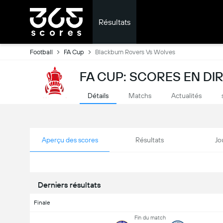
Résultats
Football
FA Cup
Blackburn Rovers Vs Wolves
FA CUP: SCORES EN DI
Détails
Matchs
Actualités
Aperçu des scores
Résultats
Jo
Derniers résultats
Finale
Fin du match