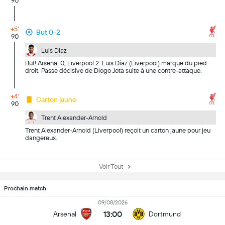
90
+5'
But 0-2
90
Luis Diaz
But! Arsenal 0, Liverpool 2. Luis Díaz (Liverpool) marque du pied
droit. Passe décisive de Diogo Jota suite à une contre-attaque.
+4'
Carton jaune
90
Trent Alexander-Arnold
Trent Alexander-Arnold (Liverpool) reçoit un carton jaune pour jeu
dangereux.
Voir Tout
Prochain match
09/08/2026
13:00
Arsenal
Dortmund