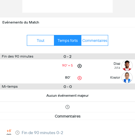
Evénements du Match
Tout
Temps forts
Commentaires
0 - 2
Fin des 90 minutes
Diaz
90' + 5
Jota
80'
Kiwior
0 - 0
Mi-temps
Aucun événement majeur
Commentaires
+6'
Fin de 90 minutes 0-2