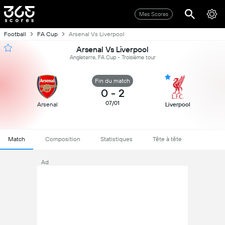
Mes Scores
Football
FA Cup
Arsenal Vs Liverpool
Arsenal Vs Liverpool
Angleterre, FA Cup - Troisième tour
Fin du match
0
-
2
07/01
Arsenal
Liverpool
Match
Composition
Statistiques
Tête à tête
Ad