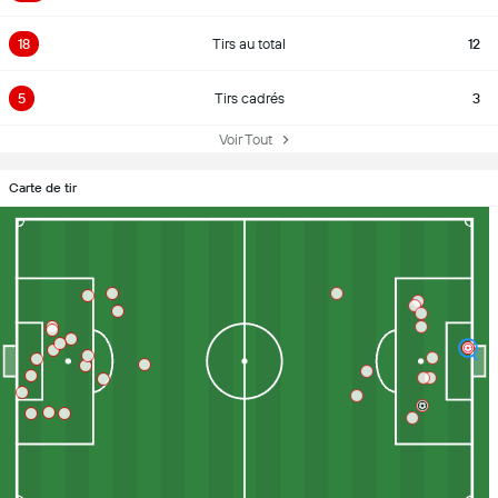
18
Tirs au total
12
5
Tirs cadrés
3
Voir Tout
Carte de tir