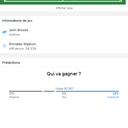
Afficher plus
Informations de jeu
John Brooks
Arbitre
Emirates Stadium
Affluence: 58,538
Prédictions
Qui va gagner ?
Votes 90,347
31%
11%
58%
Arsenal
Nul
Liverpool