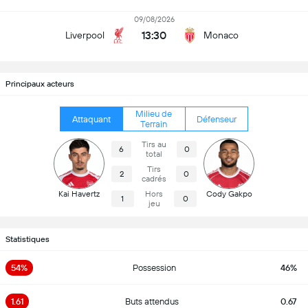
09/08/2026
13:30
Liverpool
Monaco
Principaux acteurs
Milieu de
Attaquant
Défenseur
Terrain
Tirs au
6
0
total
Tirs
2
0
cadrés
Kai Havertz
Hors
Cody Gakpo
1
0
jeu
Statistiques
54%
Possession
46%
1.61
Buts attendus
0.67