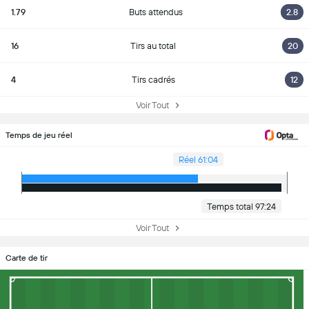
1.79
Buts attendus
2.8
16
Tirs au total
20
4
Tirs cadrés
12
Voir Tout
Temps de jeu réel
Réel 61:04
Temps total 97:24
Voir Tout
Carte de tir