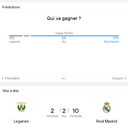
Prédictions
Qui va gagner ?
Votes 93,416
13%
6%
81%
Leganés
Nul
Real Madrid
Précédent
Suivant
Tête à tête
2
2
10
Victoires
Nul
Victoires
Leganés
Real Madrid