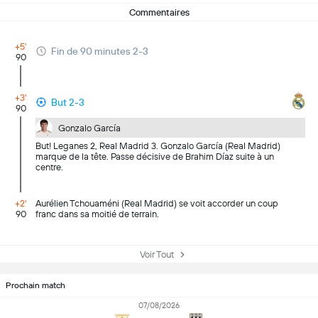
Commentaires
+5'
Fin de 90 minutes 2-3
90
+3'
But 2-3
90
Gonzalo García
But! Leganes 2, Real Madrid 3. Gonzalo García (Real Madrid)
marque de la tête. Passe décisive de Brahim Díaz suite à un
centre.
+2'
Aurélien Tchouaméni (Real Madrid) se voit accorder un coup
90
franc dans sa moitié de terrain.
Voir Tout
Prochain match
07/08/2026