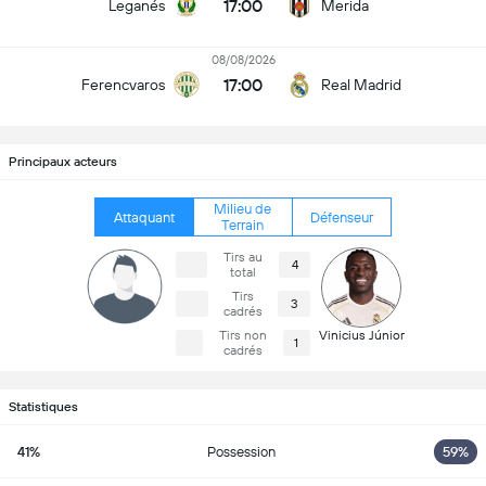
17:00
Leganés
Merida
08/08/2026
17:00
Ferencvaros
Real Madrid
Principaux acteurs
Milieu de
Attaquant
Défenseur
Terrain
Tirs au
4
total
Tirs
3
cadrés
Tirs non
Vinicius Júnior
1
cadrés
Statistiques
41%
Possession
59%