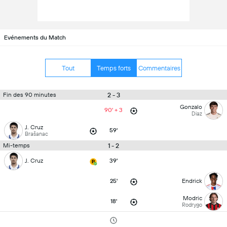
Evénements du Match
Tout
Temps forts
Commentaires
2 - 3
Fin des 90 minutes
Gonzalo
90' + 3
Diaz
J. Cruz
59'
Brašanac
1 - 2
Mi-temps
J. Cruz
39'
25'
Endrick
Modric
18'
Rodrygo