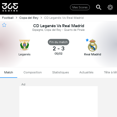
Mes Scores
Football
Copa del Rey
CD Leganés Vs Real Madrid
CD Leganés Vs Real Madrid
Espagne, Copa del Rey - Quarts de Finale
Fin du match
2
-
3
05/02
Leganés
Real Madrid
Match
Composition
Statistiques
Actualités
Tête à tê
Ad