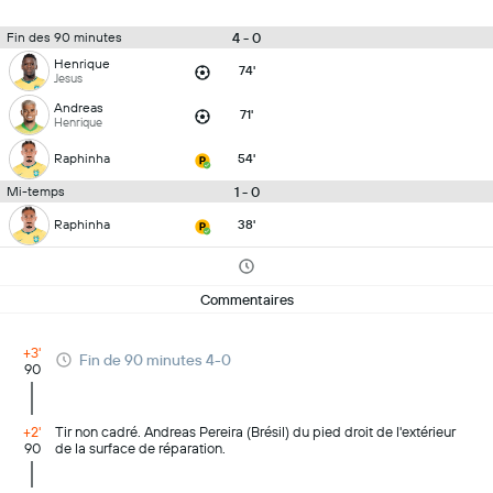
4 - 0
Fin des 90 minutes
Henrique
74'
Jesus
Andreas
71'
Henrique
Raphinha
54'
1 - 0
Mi-temps
Raphinha
38'
Commentaires
+3'
Fin de 90 minutes 4-0
90
+2'
Tir non cadré. Andreas Pereira (Brésil) du pied droit de l'extérieur
90
de la surface de réparation.