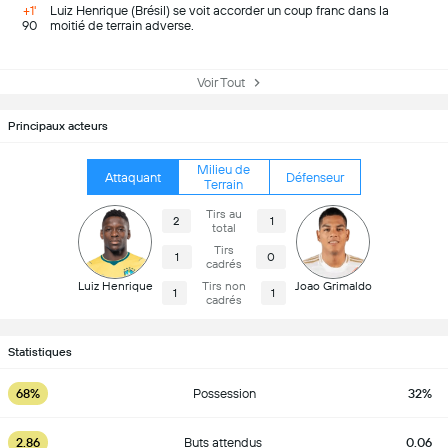
+1'
Luiz Henrique (Brésil) se voit accorder un coup franc dans la
90
moitié de terrain adverse.
Voir Tout
Principaux acteurs
Milieu de
Attaquant
Défenseur
Terrain
Tirs au
2
1
total
Tirs
1
0
cadrés
Luiz Henrique
Tirs non
Joao Grimaldo
1
1
cadrés
Statistiques
68%
Possession
32%
2.86
Buts attendus
0.06