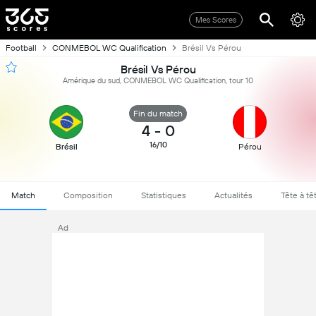
Mes Scores
Football
CONMEBOL WC Qualification
Brésil Vs Pérou
Brésil Vs Pérou
Amérique du sud, CONMEBOL WC Qualification, tour 10
Fin du match
4
-
0
16/10
Brésil
Pérou
Match
Composition
Statistiques
Actualités
Tête à tê
Ad