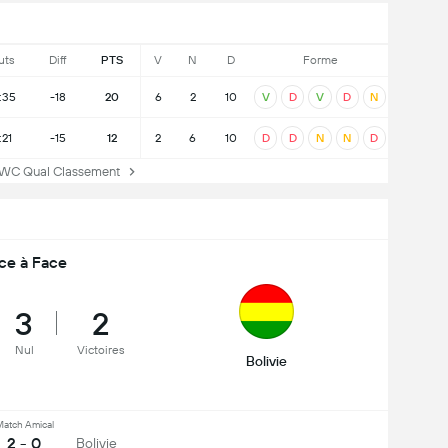
uts
Diff
PTS
V
N
D
Forme
:35
-18
20
6
2
10
V
D
V
D
N
:21
-15
12
2
6
10
D
D
N
N
D
 Qual Classement
ce à Face
3
2
Nul
Victoires
Bolivie
atch Amical
2 - 0
Bolivie