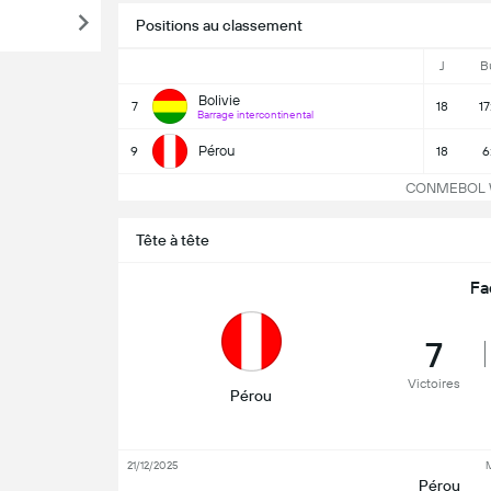
Positions au classement
J
B
Bolivie
7
18
17
Barrage intercontinental
Pérou
9
18
6
CONMEBOL WC
Tête à tête
Fa
7
Victoires
Pérou
21/12/2025
M
Pérou