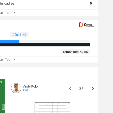
irs cadrés
5
ir Tout
Réel 51:48
Temps total 97:56
ir Tout
Andy Polo
37'
But