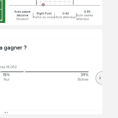
Avec passe
0.85
Right Foot
0.43
décisive
Buts cadrés
Partie du corps
Buts attendus
Situation
attendus
a gagner ?
tes 18,052
15%
39%
Nul
Bolivie