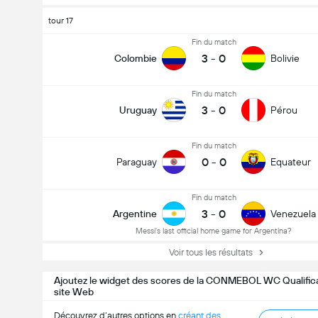
tour 17
Fin du match
3
-
0
Colombie
Bolivie
Fin du match
3
-
0
Uruguay
Pérou
Fin du match
0
-
0
Paraguay
Equateur
Fin du match
3
-
0
Argentine
Venezuela
Messi's last official home game for Argentina?
Voir tous les résultats
Ajoutez le widget des scores de la CONMEBOL WC Qualifica
site Web
Découvrez d’autres options en
créant des