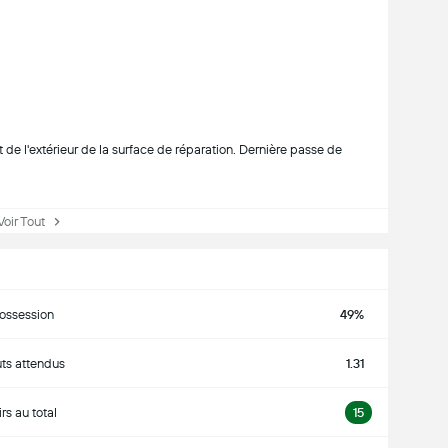
it de l'extérieur de la surface de réparation. Dernière passe de
ir Tout
ossession
49%
ts attendus
1.31
irs au total
15