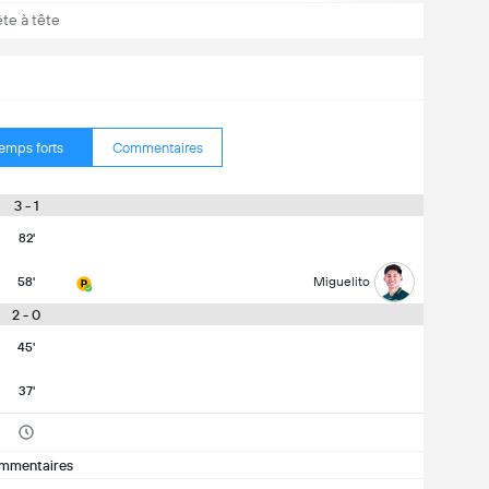
ête à tête
emps forts
Commentaires
3 - 1
82'
58'
Miguelito
2 - 0
45'
37'
mmentaires