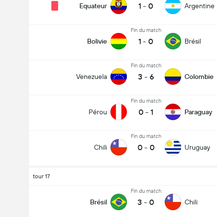
1
-
0
Equateur
Argentine
Fin du match
1
-
0
Bolivie
Brésil
Fin du match
3
-
6
Venezuela
Colombie
Fin du match
0
-
1
Pérou
Paraguay
Fin du match
0
-
0
Chili
Uruguay
tour 17
Fin du match
3
-
0
Brésil
Chili