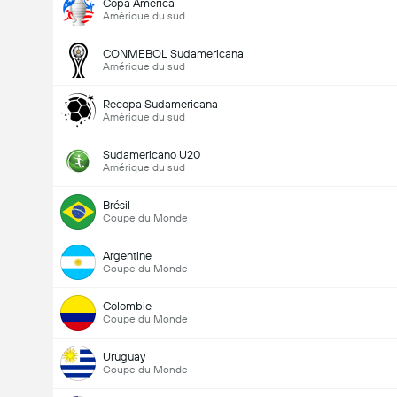
Copa América
Amérique du sud
CONMEBOL Sudamericana
Amérique du sud
Recopa Sudamericana
Amérique du sud
Sudamericano U20
Nombre total de but (2.5)
Amérique du sud
Brésil
Coupe du Monde
Votes 1,859
Argentine
Coupe du Monde
Colombie
Coupe du Monde
Uruguay
Coupe du Monde