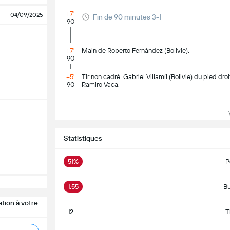
+7'
04/09/2025
Fin de 90 minutes 3-1
90
+7'
Main de Roberto Fernández (Bolivie).
90
+5'
Tir non cadré. Gabriel Villamíl (Bolivie) du pied dro
90
Ramiro Vaca.
Vo
Statistiques
51%
P
1.55
Bu
tion à votre
12
T