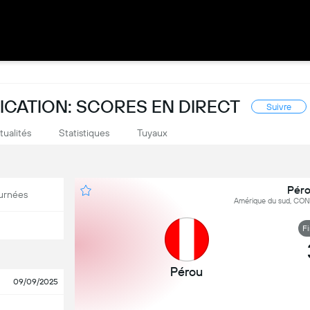
CATION: SCORES EN DIRECT
Suivre
tualités
Statistiques
Tuyaux
Péro
urnées
Amérique du sud, CON
F
Pérou
09/09/2025