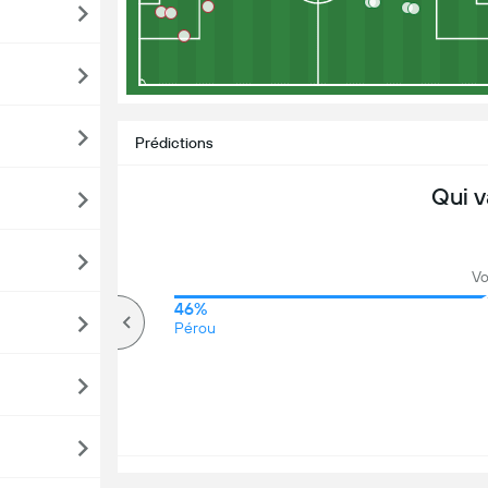
Prédictions
Qui v
Vo
64%
46%
Plus de
Pérou