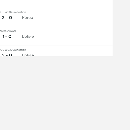
L WC Qualification
2 - 0
Pérou
atch Amical
1 - 0
Bolivie
L WC Qualification
3 - 0
Bolivie
L WC Qualification
1 - 0
Pérou
ir Tout
eu de Terrain
Défenseur
oit l'experience Mobile complète: