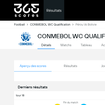
Résultats
Football
CONMEBOL WC Qualification
Pérou Vs Bolivie
CONMEBOL WC QUALIFI
Détails
Matchs
Tableau
Ac
Aperçu des scores
Résultats
Jo
Derniers résultats
tour 18
Fin du match