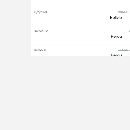
16/11/2023
CONMEBO
Bolivie
20/11/2022
M
Pérou
12/11/2021
CONMEBO
Pérou
10/10/2021
CONMEBO
Bolivie
Vo
Principaux acteurs
Attaquant
Mili
Reç