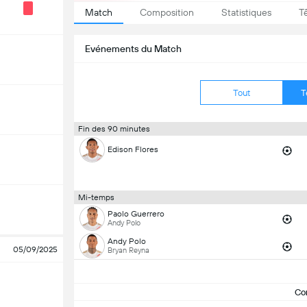
Match
Composition
Statistiques
T
Evénements du Match
Tout
T
Fin des 90 minutes
Edison Flores
Mi-temps
Paolo Guerrero
Andy Polo
Andy Polo
05/09/2025
Bryan Reyna
Co