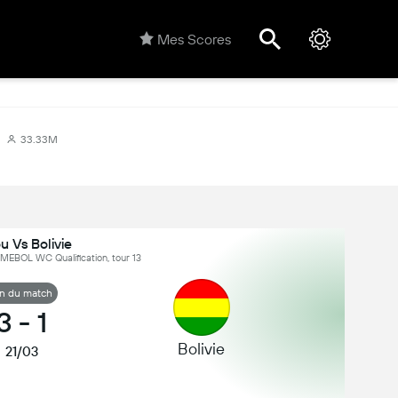
Mes Scores
33.33M
u Vs Bolivie
MEBOL WC Qualification, tour 13
in du match
3
-
1
Bolivie
21/03