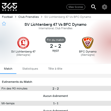
Mes Scores
Football
Club Friendlies
SV Lichtenberg 47 Vs BFC Dynamo
SV Lichtenberg 47 Vs BFC Dynamo
International, Club Friendlies
Fin du match
2
-
2
19/07
SV Lichtenberg 47
BFC Dynamo
(Allemagne)
(Allemagne)
Match
Statistiques
Tête à tête
Evénements du Match
2 - 2
Fin des 90 minutes
Aucun évènement
1 - 1
Mi-temps
Aucun évènement