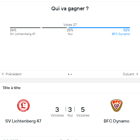
Qui va gagner ?
Votes 27
26%
22%
52%
SV Lichtenberg 47
Nul
BFC Dynamo
Précédent
Suivant
Tête à tête
3
3
5
Victoires
Nul
Victoires
SV Lichtenberg 47
BFC Dynamo