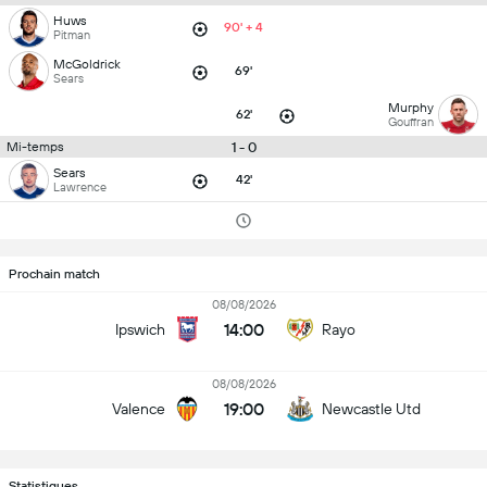
Huws
90' + 4
Pitman
McGoldrick
69'
Sears
Murphy
62'
Gouffran
1 - 0
Mi-temps
Sears
42'
Lawrence
Prochain match
08/08/2026
14:00
Ipswich
Rayo
08/08/2026
19:00
Valence
Newcastle Utd
Statistiques