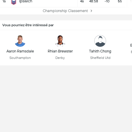
Ipswich
16
46
48:58
-10
55
1
Championship Classement
Vous pourriez être intéressé par
B
Aaron Ramsdale
Rhian Brewster
Tahith Chong
Southampton
Derby
Sheffield Utd