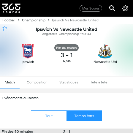
Mes Scores
Football
Championship
Ipswich Vs Newcastle United
Ipswich Vs Newcastle United
Angleterre, Championship, tour 43
Fin du match
3
-
1
17/04
Ipswich
Newcastle Utd
Match
Composition
Statistiques
Tête à tête
Evénements du Match
Tout
Temps forts
3 - 1
Fin des 90 minutes