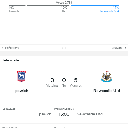
Votes 2,758
16%
40%
44%
Ipswich
Nul
Newcastle Utd
Précédent
Suivant
Tête à tête
0
0
5
Victoires
Nul
Victoires
Ipswich
Newcastle Utd
12/12/2026
Premier League
15:00
Ipswich
Newcastle Utd