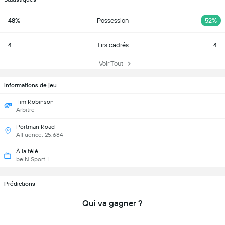
48%
Possession
52%
4
Tirs cadrés
4
Voir Tout
Informations de jeu
Tim Robinson
Arbitre
Portman Road
Affluence: 25,684
À la télé
beIN Sport 1
Prédictions
Qui va gagner ?