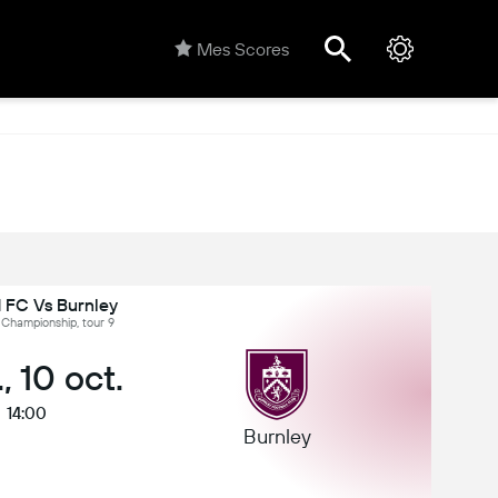
Mes Scores
 FC Vs Burnley
 Championship, tour 9
, 10 oct.
14:00
Burnley