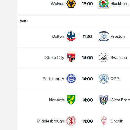
19:00
Wolves
Blackburn
tour 1
Nombre total de but (2.5)
11:30
Bolton
Preston
14:00
Stoke City
Swansea
Moins de
Plus de
14:00
Portsmouth
QPR
14:00
Norwich
West Bro
14:00
Middlesbrough
Lincoln