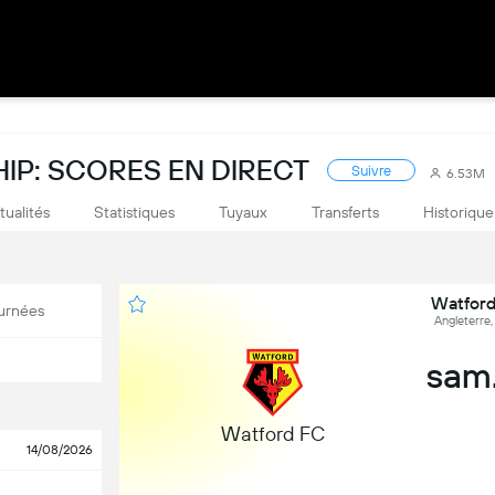
P: SCORES EN DIRECT
Suivre
6.53M
tualités
Statistiques
Tuyaux
Transferts
Historique
Watford
urnées
Angleterre,
sam.
Watford FC
14/08/2026