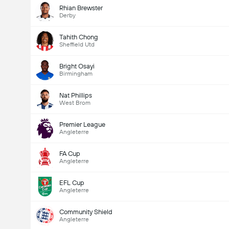
Rhian Brewster
Derby
Tahith Chong
Sheffield Utd
Bright Osayi
Birmingham
Nat Phillips
West Brom
Premier League
Angleterre
FA Cup
Angleterre
EFL Cup
Angleterre
Community Shield
Angleterre