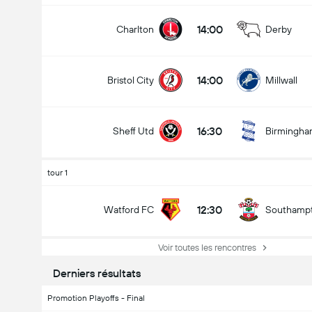
14:00
Charlton
Derby
14:00
Bristol City
Millwall
16:30
Sheff Utd
Birmingh
tour 1
12:30
Watford FC
Southamp
Voir toutes les rencontres
Derniers résultats
Promotion Playoffs - Final