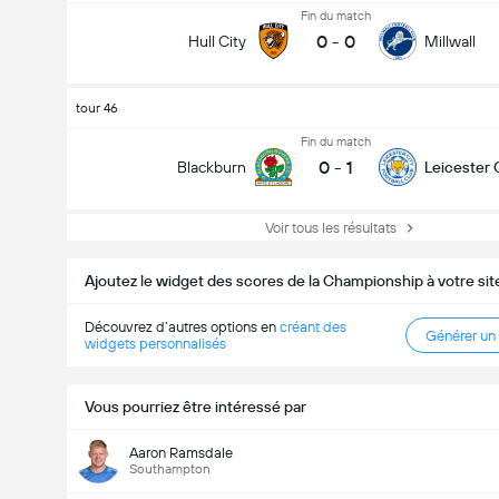
Fin du match
0
-
0
Hull City
Millwall
tour 46
Fin du match
0
-
1
Blackburn
Leicester 
Voir tous les résultats
Ajoutez le widget des scores de la Championship à votre si
Découvrez d’autres options en
créant des
Générer un
widgets personnalisés
Vous pourriez être intéressé par
Aaron Ramsdale
Southampton