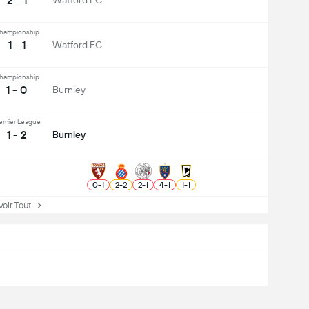
2 - 1
Watford FC
hampionship
1 - 1
Watford FC
hampionship
1 - 0
Burnley
emier League
1 - 2
Burnley
0
-
1
2
-
2
2
-
1
4
-
1
1
-
1
ir Tout