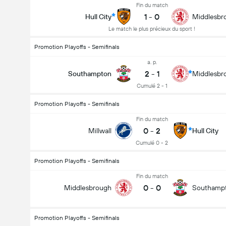
Fin du match
1
-
0
Hull City
Middlesbr
Le match le plus précieux du sport !
Promotion Playoffs - Semifinals
a. p.
2
-
1
Southampton
Middlesbr
Cumulé 2 - 1
Promotion Playoffs - Semifinals
Fin du match
0
-
2
Millwall
Hull City
Cumulé 0 - 2
Promotion Playoffs - Semifinals
Fin du match
0
-
0
Middlesbrough
Southamp
Promotion Playoffs - Semifinals