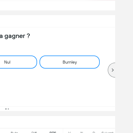
a gagner ?
Nul
Burnley