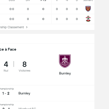
Buts
Diff
PTS
V
N
D
Suivant
0:0
0
0
0
0
0
0:0
0
0
0
0
0
hip Classement
ce à Face
4
8
Nul
Victoires
Burnley
hampionship
1 - 2
Burnley
hampionship