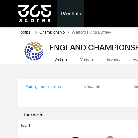
Résultats
Football
Championship
Watford FC Vs Burnley
ENGLAND CHAMPIONSHI
Détails
Matchs
Tableau
Ac
Aperçu des scores
Résultats
Jo
Journées
tour 1