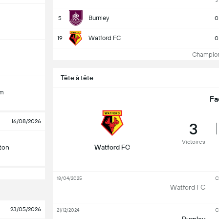
J
Burnley
5
0
Watford FC
19
0
Champions
Tête à tête
am
Fa
16/08/2026
3
Victoires
ton
Watford FC
18/04/2025
C
Watford FC
23/05/2026
21/12/2024
C