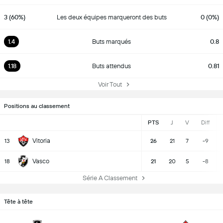
3 (60%)
Les deux équipes marqueront des buts
0 (0%)
1.4
Buts marqués
0.8
1.18
Buts attendus
0.81
Voir Tout
Positions au classement
PTS
J
V
Diff
Vitoria
13
26
21
7
-9
Vasco
18
21
20
5
-8
Série A Classement
Tête à tête