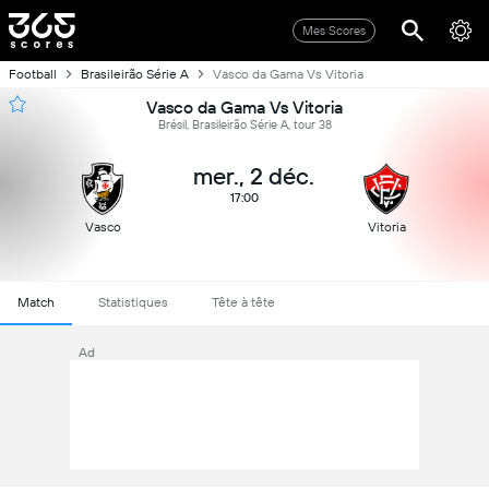
Mes Scores
Football
Brasileirão Série A
Vasco da Gama Vs Vitoria
Vasco da Gama Vs Vitoria
Brésil, Brasileirão Série A, tour 38
mer., 2 déc.
17:00
Vasco
Vitoria
Match
Statistiques
Tête à tête
Ad