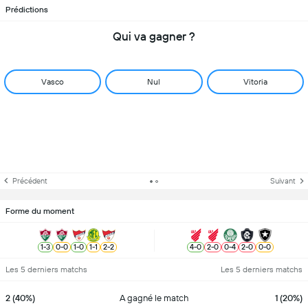
Prédictions
Qui va gagner ?
Vasco
Nul
Vitoria
Précédent
Suivant
Forme du moment
1
-
3
0
-
0
1
-
0
1
-
1
2
-
2
4
-
0
2
-
0
0
-
4
2
-
0
0
-
0
Les 5 derniers matchs
Les 5 derniers matchs
2 (40%)
A gagné le match
1 (20%)