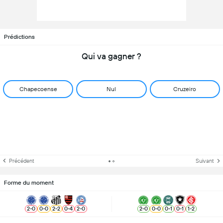
Prédictions
Qui va gagner ?
Chapecoense
Nul
Cruzeiro
Précédent
Suivant
Forme du moment
2
-
0
0
-
0
2
-
2
0
-
4
2
-
0
2
-
0
0
-
0
0
-
1
0
-
1
1
-
2