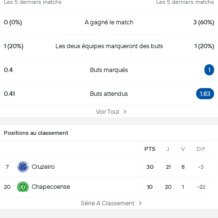
Les 5 derniers matchs
Les 5 derniers matchs
0 (0%)
A gagné le match
3 (60%)
1 (20%)
Les deux équipes marqueront des buts
1 (20%)
0.4
Buts marqués
1
0.41
Buts attendus
1.83
Voir Tout
Positions au classement
PTS
J
V
Diff
Cruzeiro
7
30
21
8
-3
Chapecoense
20
10
20
1
-22
Série A Classement