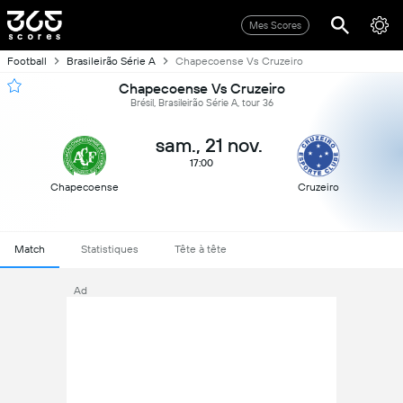
Mes Scores
Football
Brasileirão Série A
Chapecoense Vs Cruzeiro
Chapecoense Vs Cruzeiro
Brésil, Brasileirão Série A, tour 36
sam., 21 nov.
17:00
Chapecoense
Cruzeiro
Match
Statistiques
Tête à tête
Ad