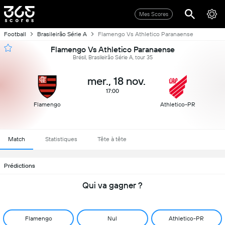
Mes Scores
Football
Brasileirão Série A
Flamengo Vs Athletico Paranaense
Flamengo Vs Athletico Paranaense
Brésil, Brasileirão Série A, tour 35
mer., 18 nov.
17:00
Flamengo
Athletico-PR
Match
Statistiques
Tête à tête
Prédictions
Qui va gagner ?
Flamengo
Nul
Athletico-PR