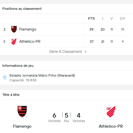
Positions au classement
PTS
J
V
Diff
Flamengo
2
39
20
11
19
Athletico-PR
3
37
21
11
9
Série A Classement
Informations de jeu
Estadio Jornalista Mário Filho (Maracanã)
Capacité: 78,838
Tête à tête
6
5
4
Victoires
Nul
Victoires
Flamengo
Athletico-PR