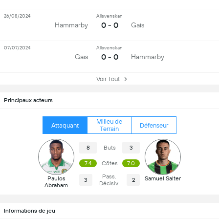
26/08/2024
Allsvenskan
0 - 0
Hammarby
Gais
07/07/2024
Allsvenskan
0 - 0
Gais
Hammarby
Voir Tout
Principaux acteurs
Milieu de
Attaquant
Défenseur
Terrain
8
Buts
3
7.4
Côtes
7.0
Pass.
Paulos
Samuel Salter
3
2
Décisiv.
Abraham
Informations de jeu