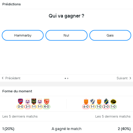
Prédictions
Qui va gagner ?
Hammarby
Nul
Gais
Précédent
Suivant
Forme du moment
0
-
0
3
-
1
1
-
1
1
-
1
4
-
0
6
-
0
1
-
1
1
-
0
2
-
0
1
-
0
Les 5 derniers matchs
Les 5 derniers matchs
1 (20%)
A gagné le match
2 (40%)