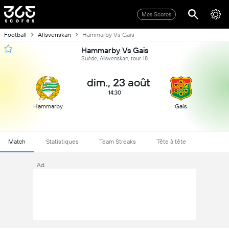
Mes Scores
Football
Allsvenskan
Hammarby Vs Gais
Hammarby Vs Gais
Suède, Allsvenskan, tour 18
dim., 23 août
14:30
Hammarby
Gais
Match
Statistiques
Team Streaks
Tête à tête
Ad