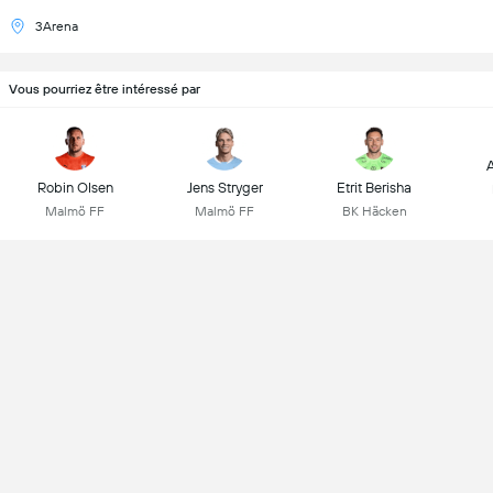
3Arena
Vous pourriez être intéressé par
A
Robin Olsen
Jens Stryger
Etrit Berisha
Malmö FF
Malmö FF
BK Häcken