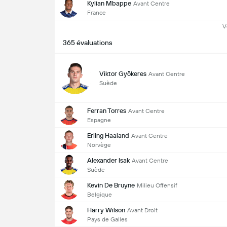
Kylian Mbappe
Avant Centre
France
V
365 évaluations
Viktor Gyökeres
Avant Centre
Suède
Ferran Torres
Avant Centre
Espagne
Erling Haaland
Avant Centre
Norvège
Alexander Isak
Avant Centre
Suède
Kevin De Bruyne
Milieu Offensif
Belgique
Harry Wilson
Avant Droit
Pays de Galles