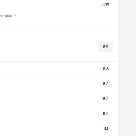
5.19
oir plus
8.9
8.6
8.3
8.3
8.2
8.1