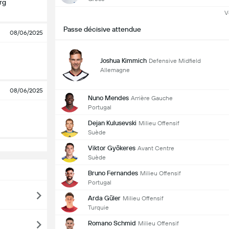
rg
V
Passe décisive attendue
08/06/2025
Joshua Kimmich
Defensive Midfield
Allemagne
08/06/2025
Nuno Mendes
Arrière Gauche
Portugal
Dejan Kulusevski
Milieu Offensif
Suède
Viktor Gyökeres
Avant Centre
Suède
Bruno Fernandes
Milieu Offensif
Portugal
Arda Güler
Milieu Offensif
Turquie
Romano Schmid
Milieu Offensif