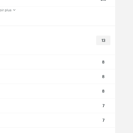
oir plus
13
8
8
8
7
7