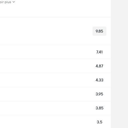
oir plus
9.85
7.41
4.87
4.33
3.95
3.85
3.5