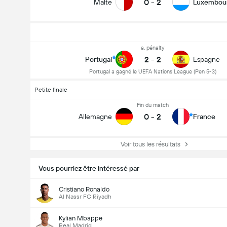
0
-
2
Malte
Luxembou
a. pénalty
2
-
2
Portugal
Espagne
Portugal a gagné le UEFA Nations League (Pen 5-3)
Petite finale
Fin du match
0
-
2
Allemagne
France
Voir tous les résultats
Vous pourriez être intéressé par
Cristiano Ronaldo
Al Nassr FC Riyadh
Kylian Mbappe
Real Madrid