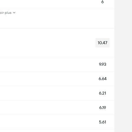
6
oir plus
10.47
9.93
6.64
6.21
6.19
5.61