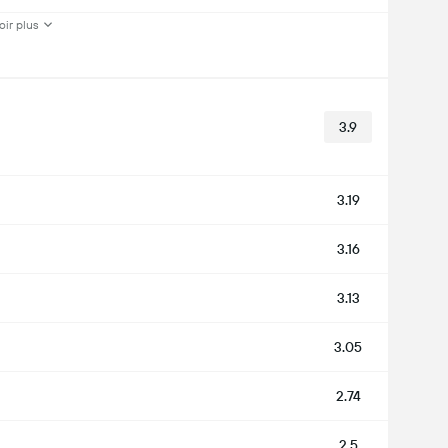
oir plus
3.9
3.19
3.16
3.13
3.05
2.74
2.5