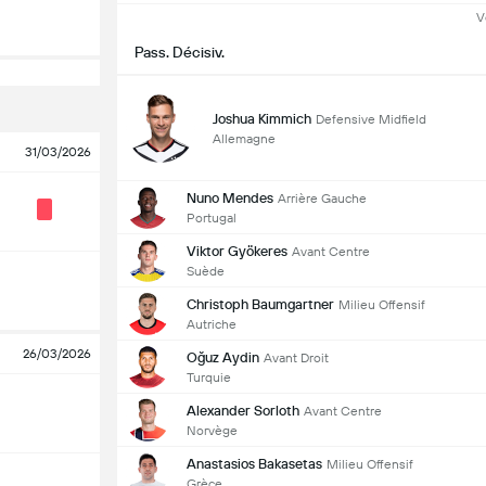
V
Pass. Décisiv.
Joshua Kimmich
Defensive Midfield
Allemagne
31/03/2026
Nuno Mendes
Arrière Gauche
Portugal
Viktor Gyökeres
Avant Centre
Suède
Christoph Baumgartner
Milieu Offensif
Autriche
26/03/2026
Oğuz Aydin
Avant Droit
Turquie
Alexander Sorloth
Avant Centre
Norvège
Anastasios Bakasetas
Milieu Offensif
Grèce