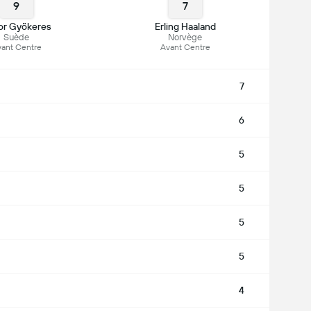
9
7
tor Gyökeres
Erling Haaland
Suède
Norvège
ant Centre
Avant Centre
7
6
5
5
5
5
4