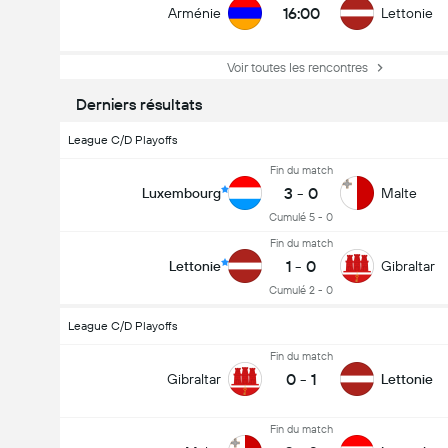
16:00
Arménie
Lettonie
Voir toutes les rencontres
Derniers résultats
League C/D Playoffs
Fin du match
3
-
0
Luxembourg
Malte
Cumulé 5 - 0
Fin du match
1
-
0
Lettonie
Gibraltar
Cumulé 2 - 0
League C/D Playoffs
Fin du match
0
-
1
Gibraltar
Lettonie
Fin du match