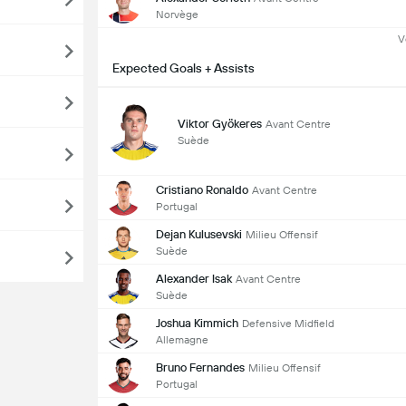
Norvège
V
Expected Goals + Assists
Viktor Gyökeres
Avant Centre
Suède
Cristiano Ronaldo
Avant Centre
Portugal
Dejan Kulusevski
Milieu Offensif
Suède
Alexander Isak
Avant Centre
Suède
Joshua Kimmich
Defensive Midfield
Allemagne
Bruno Fernandes
Milieu Offensif
Portugal