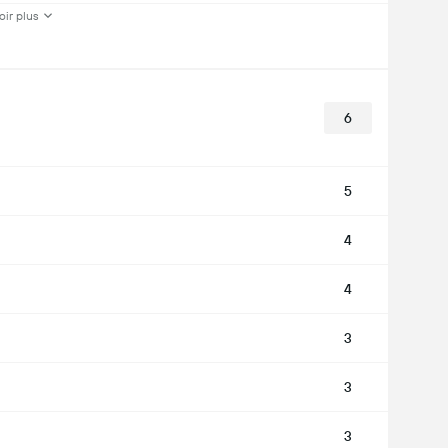
oir plus
6
5
4
4
3
3
3