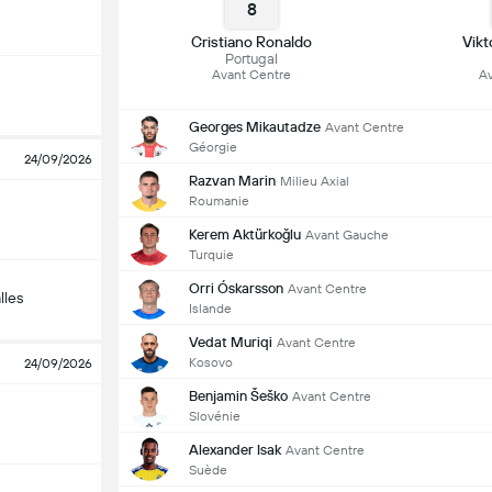
8
Cristiano Ronaldo
Vik
Portugal
Avant Centre
Av
Georges Mikautadze
Avant Centre
Géorgie
24/09/2026
Razvan Marin
Milieu Axial
Roumanie
Kerem Aktürkoğlu
Avant Gauche
Turquie
Orri Óskarsson
Avant Centre
lles
Islande
Vedat Muriqi
Avant Centre
Kosovo
24/09/2026
Benjamin Šeško
Avant Centre
Slovénie
Alexander Isak
Avant Centre
Suède