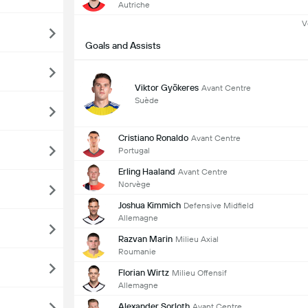
Autriche
V
Goals and Assists
Viktor Gyökeres
Avant Centre
Suède
Cristiano Ronaldo
Avant Centre
Portugal
Erling Haaland
Avant Centre
Norvège
Joshua Kimmich
Defensive Midfield
Allemagne
Razvan Marin
Milieu Axial
Roumanie
Florian Wirtz
Milieu Offensif
Allemagne
Alexander Sorloth
Avant Centre