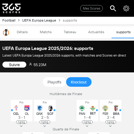
Mes Scores
Football
UEFA Europa League
supports
Détails
Matchs
Tableau
Actualités
supports
UEFA Europa League 2025/2026: supports
Latest UEFA Europa League 2025/2026 supports, with matches and Scores en direct
Suivre
55.23M
Playoffs
Knockout
Huitièmes de Finale
Fin
Fin
Fin
Fin
BET
CEL
OL
GNK
SCF
PAN
FER
BRA
3 - 1
2 - 5
1 - 4
2 - 4
Agreg.
Agreg.
Agreg.
Agreg.
Quarts de Finale