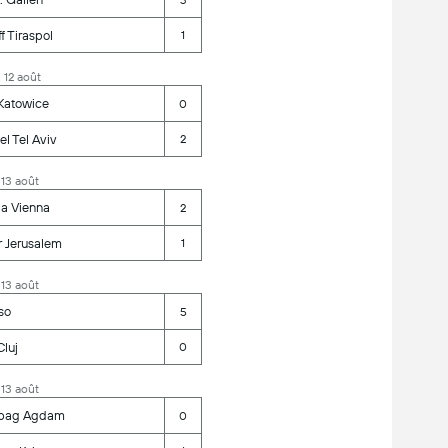
ff Tiraspol
1
, 12 août
Katowice
0
l Tel Aviv
2
 13 août
ia Vienna
2
r Jerusalem
1
 13 août
so
5
luj
0
 13 août
bag Agdam
0