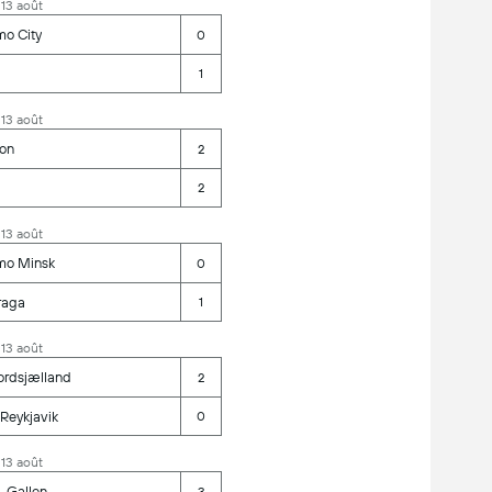
 13 août
mo City
0
1
 13 août
ion
2
2
 13 août
mo Minsk
0
raga
1
 13 août
ordsjælland
2
 Reykjavik
0
 13 août
. Gallen
3