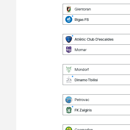
Glentoran
Rigas FS
Atlètic Club D'escaldes
Mornar
Mondorf
Dinamo Tbilisi
Petrovac
FK Zalgiris
Caernarfon