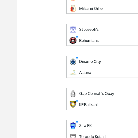
Milsami Orhei
St Joseph's
Bohemians
Dinamo City
Astana
Gap Connah's Quay
KF Ballkani
Zira FK
Torpedo Kutaisi