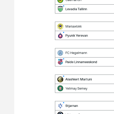
Levadia Tallinn
Marsaxlokk
Pyunik Yerevan
FC Hegelmann
Paide Linnameeskond
Alashkert Martuni
Yelimay Semey
Stjarnan