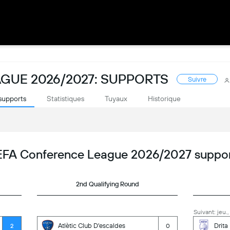
GUE 2026/2027: SUPPORTS
Suivre
supports
Statistiques
Tuyaux
Historique
FA Conference League 2026/2027 suppo
2nd Qualifying Round
Suivant: jeu.,
Atlètic Club D'escaldes
Drita
2
0