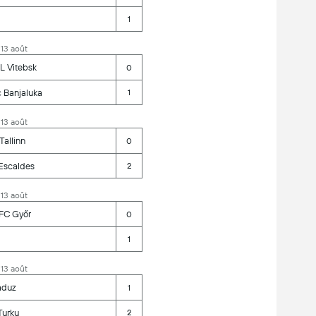
1
 13 août
L Vitebsk
0
 Banjaluka
1
 13 août
Tallinn
0
 Escaldes
2
 13 août
FC Győr
0
1
 13 août
aduz
1
 Turku
2