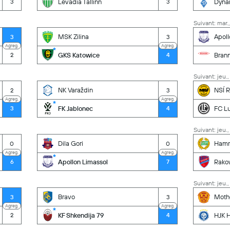
Levadia Tallinn
Dyna
3
3
Suivant: mar.,
MSK Zilina
Apoll
3
3
Agreg.
Agreg.
GKS Katowice
Bran
2
4
Suivant: jeu.,
NK Varaždin
NSÍ R
2
3
Agreg.
Agreg.
FK Jablonec
FC L
3
4
Suivant: jeu.,
Dila Gori
Ham
0
0
Agreg.
Agreg.
Apollon Limassol
Rako
6
7
Suivant: jeu.,
Bravo
Moth
3
3
Agreg.
Agreg.
KF Shkendija 79
HJK H
2
4