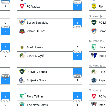
Agreg.
Agreg.
FC Vaduz
Fiori
1
6
Suivant: jeu.,
Borac Banjaluka
FC M
0
6
Agreg.
Agreg.
Petrocub S-G
Borac
2
3
Suivant: jeu.,
Atert Bissen
Flora 
4
3
Agreg.
Agreg.
ETO FC Győr
Inter
2
7
Suivant: jeu.,
FC ML Vitebsk
ETO 
2
5
Agreg.
Agreg.
Sutjeska Niksic
Riga
3
1
Suivant: jeu.,
Flora Tallinn
FC V
6
1
Agreg.
Agreg.
The New Saints
Inter
0
1