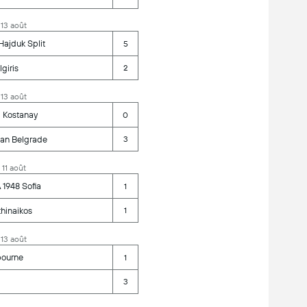
 13 août
ajduk Split
5
lgiris
2
 13 août
 Kostanay
0
zan Belgrade
3
 11 août
1948 Sofia
1
hinaikos
1
 13 août
bourne
1
3