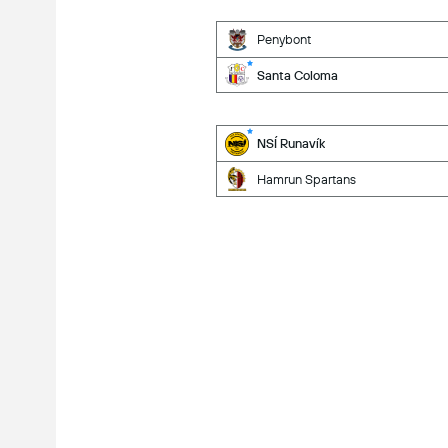
Penybont
Santa Coloma
NSÍ Runavík
Hamrun Spartans