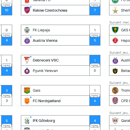
Agreg.
Agreg.
Rakow Czestochowa
Sheri
10
7
Suivant: mer.
FK Liepaja
GKS 
0
1
Agreg.
Agreg.
Austria Vienna
Hapoe
4
5
Suivant: jeu.,
Debreceni VSC
Austr
1
1
Agreg.
Agreg.
Pyunik Yerevan
Beita
4
0
Suivant: jeu.,
Gais
Trom
3
1
Agreg.
Agreg.
FC Nordsjælland
CFR C
3
6
Suivant: jeu.,
IFK Göteborg
Qara
5
4
Agreg.
Agreg.