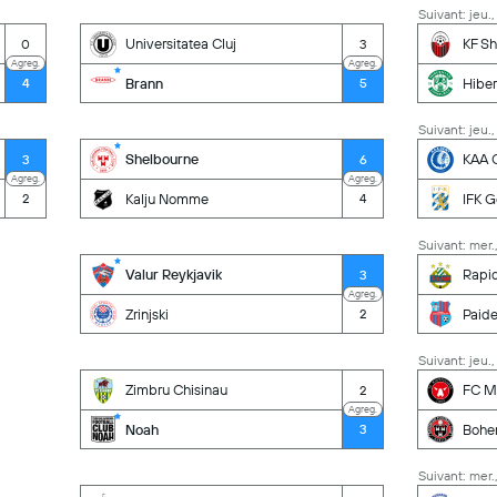
Suivant: jeu.,
Universitatea Cluj
KF Sh
0
3
Agreg.
Agreg.
Brann
Hiber
4
5
Suivant: jeu.,
Shelbourne
KAA 
3
6
Agreg.
Agreg.
Kalju Nomme
IFK 
2
4
Suivant: mer.
Valur Reykjavik
Rapi
3
Agreg.
Zrinjski
Paid
2
Suivant: jeu.,
Zimbru Chisinau
FC Mi
2
Agreg.
Noah
Bohe
3
Suivant: mer.