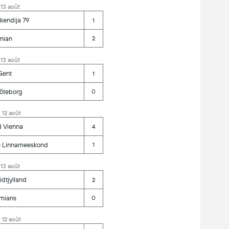
 13 août
kendija 79
1
nian
2
 13 août
Gent
1
Göteborg
0
, 12 août
d Vienna
4
e Linnameeskond
1
 13 août
dtjylland
2
mians
0
, 12 août