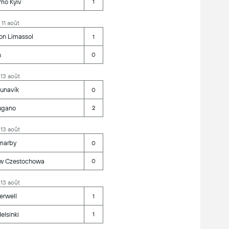
mo Kyiv
1
 11 août
on Limassol
1
n
0
 13 août
unavík
0
ugano
2
 13 août
marby
0
w Czestochowa
0
 13 août
erwell
1
elsinki
1