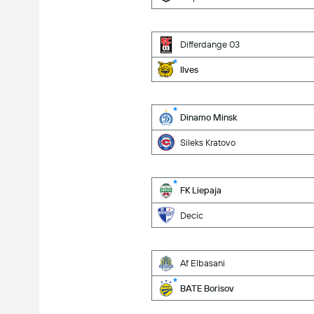
Differdange 03
Ilves
Dinamo Minsk
Sileks Kratovo
FK Liepaja
Decic
Af Elbasani
BATE Borisov