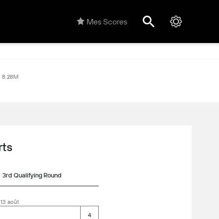
Mes Scores
8.28M
rts
3rd Qualifying Round
 13 août
4