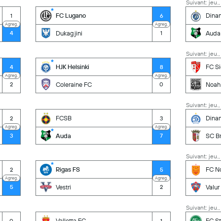
Suivant: jeu.,
FC Lugano
Dina
1
6
Agreg.
Agreg.
Dukagjini
Auda
4
1
Suivant: jeu.,
HJK Helsinki
FC S
4
8
Agreg.
Agreg.
Coleraine FC
Noah
2
0
Suivant: jeu.,
FCSB
Dina
2
3
Agreg.
Agreg.
Auda
SC B
3
7
Suivant: jeu.,
Rigas FS
FC N
2
5
Agreg.
Agreg.
Vestri
Valur
5
2
Suivant: jeu.,
Valletta FC
FC St
0
1