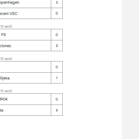
openhagen
3
eceni VSC
0
 13 août
s FS
0
blonec
2
 13 août
0
ijeka
1
 13 août
1904
0
te
6