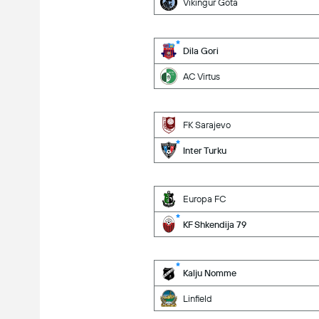
Vikingur Gota
Dila Gori
AC Virtus
FK Sarajevo
Inter Turku
Europa FC
KF Shkendija 79
Kalju Nomme
Linfield