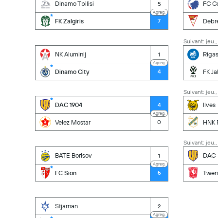
Dinamo Tbilisi
FC C
5
Agreg.
FK Zalgiris
Debr
7
Suivant: jeu.,
NK Aluminij
Riga
1
Agreg.
Dinamo City
FK Ja
4
Suivant: jeu.,
DAC 1904
Ilves
4
Agreg.
Velez Mostar
HNK R
0
Suivant: jeu.,
BATE Borisov
DAC 
1
Agreg.
FC Sion
Twen
5
Stjarnan
2
Agreg.