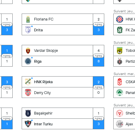
Suivant: jeu.,
Floriana FC
HNK H
1
2
Agreg.
Agreg.
Drita
FK Za
3
3
Suivant: jeu.,
Vardar Skopje
Tobol
1
4
Agreg.
Agreg.
Riga
Parti
1
8
Suivant: mar.,
HNK Rijeka
CSKA 
3
2
Agreg.
Agreg.
Derry City
Panat
1
0
Suivant: jeu.,
Başakşehir
Shel
1
1
Agreg.
Agreg.
Inter Turku
Ajax
1
3