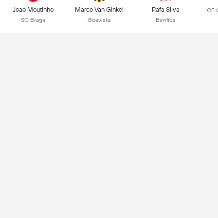
Joao Moutinho
Marco Van Ginkel
Rafa Silva
CF 
SC Braga
Boavista
Benfica