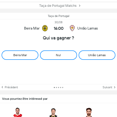
Taça de Portugal Matchs
Taça de Portugal
30/08
16:00
Beira Mar
União Lamas
Qui va gagner ?
Beira Mar
Nul
União Lamas
Précédent
Suivant
Vous pourriez être intéressé par