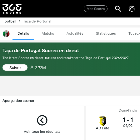
Mes Scores
Football
Taça de Portugal
Détails
Matchs
Actualités
Statistiques
Tuyau
Taça de Portugal: Scores en direct
The latest Scores en direct, fixtures and results for the Taça de Portugal 2026/2027
Suivre
2.72M
Aperçu des scores
Demi-Finale
1
-
1
04/02
AD Fafe
Voir tous les résultats