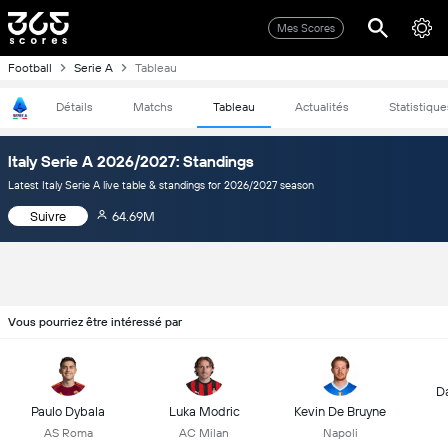
Mes Scores
Football
Serie A
Tableau
Détails
Matchs
Tableau
Actualités
Statistique
Italy Serie A 2026/2027: Standings
Latest Italy Serie A live table & standings for 2026/2027 season
Suivre
64.69M
Vous pourriez être intéressé par
D
Paulo Dybala
Luka Modric
Kevin De Bruyne
AS Roma
AC Milan
Napoli