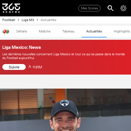
Mes Scores
Football
Liga MX
Actualités
Détails
Matchs
Tableau
Actualités
Highlights
Liga Mexico: News
Les dernières nouvelles concernant Liga Mexico et tout ce qui se passe dans le monde
du Football aujourd’hui.
Suivre
9.81M