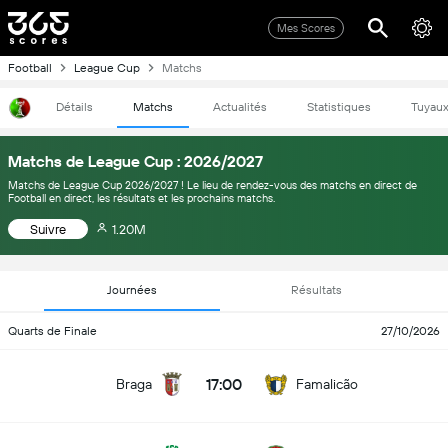
Mes Scores
Football
League Cup
Matchs
Détails
Matchs
Actualités
Statistiques
Tuyau
Matchs de League Cup : 2026/2027
Matchs de League Cup 2026/2027 ! Le lieu de rendez-vous des matchs en direct de
Football en direct, les résultats et les prochains matchs.
Suivre
1.20M
Journées
Résultats
Quarts de Finale
27/10/2026
17:00
Braga
Famalicão