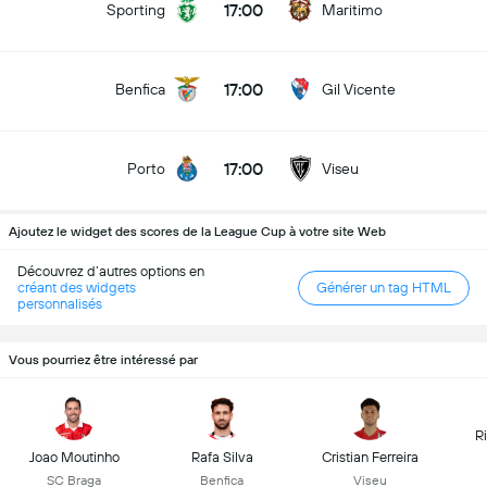
17:00
Sporting
Maritimo
17:00
Benfica
Gil Vicente
17:00
Porto
Viseu
Ajoutez le widget des scores de la League Cup à votre site Web
Découvrez d’autres options en
créant des widgets
Générer un tag HTML
personnalisés
Vous pourriez être intéressé par
R
Joao Moutinho
Rafa Silva
Cristian Ferreira
SC Braga
Benfica
Viseu