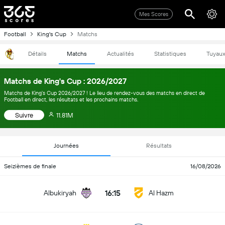
Mes Scores
Football
King's Cup
Matchs
Détails
Matchs
Actualités
Statistiques
Tuyau
Matchs de King's Cup : 2026/2027
Matchs de King's Cup 2026/2027 ! Le lieu de rendez-vous des matchs en direct de
Football en direct, les résultats et les prochains matchs.
Suivre
11.81M
Journées
Résultats
Seizièmes de finale
16/08/2026
16:15
Albukiryah
Al Hazm