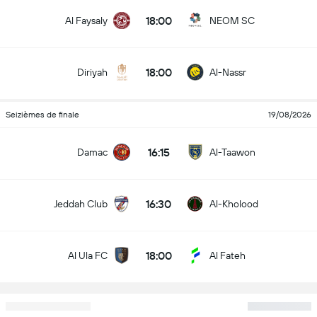
18:00
Al Faysaly
NEOM SC
18:00
Diriyah
Al-Nassr
Seizièmes de finale
19/08/2026
16:15
Damac
Al-Taawon
16:30
Jeddah Club
Al-Kholood
18:00
Al Ula FC
Al Fateh