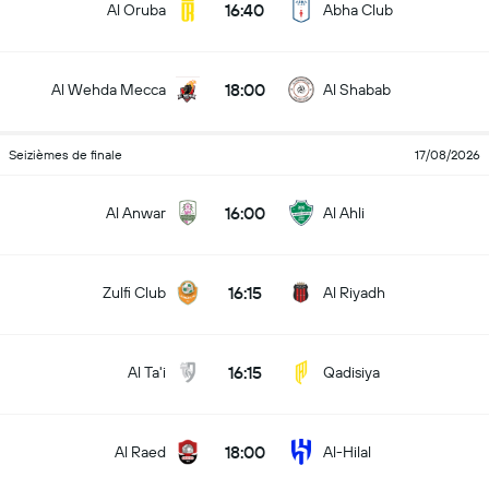
16:40
Al Oruba
Abha Club
18:00
Al Wehda Mecca
Al Shabab
Seizièmes de finale
17/08/2026
16:00
Al Anwar
Al Ahli
16:15
Zulfi Club
Al Riyadh
16:15
Al Ta'i
Qadisiya
18:00
Al Raed
Al-Hilal