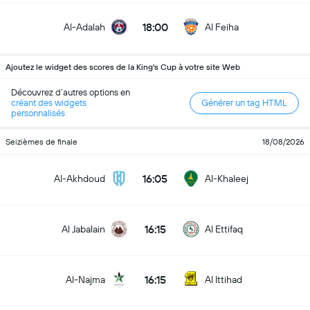
18:00
Al-Adalah
Al Feiha
Ajoutez le widget des scores de la King's Cup à votre site Web
Découvrez d’autres options en
créant des widgets
Générer un tag HTML
personnalisés
Seizièmes de finale
18/08/2026
16:05
Al-Akhdoud
Al-Khaleej
16:15
Al Jabalain
Al Ettifaq
16:15
Al-Najma
Al Ittihad