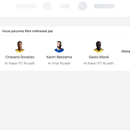
Vous pourriez être intéressé par
Alex
Cristiano Ronaldo
Karim Benzema
Sadio Mané
Al Nassr FC Riyadh
Al Hilal Riyadh
Al Nassr FC Riyadh