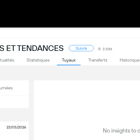
US ET TENDANCES
Suivre
3.13M
tualités
Statistiques
Tuyaux
Transferts
Historique
urnées
23/05/2026
No insights to