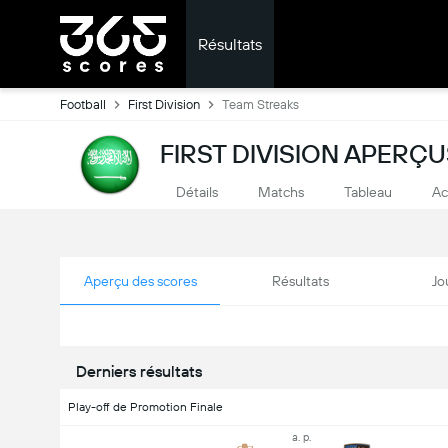
Résultats
Football
First Division
Team Streaks
FIRST DIVISION APERÇ
Détails
Matchs
Tableau
Ac
Aperçu des scores
Résultats
Jo
Derniers résultats
Play-off de Promotion Finale
a. p.