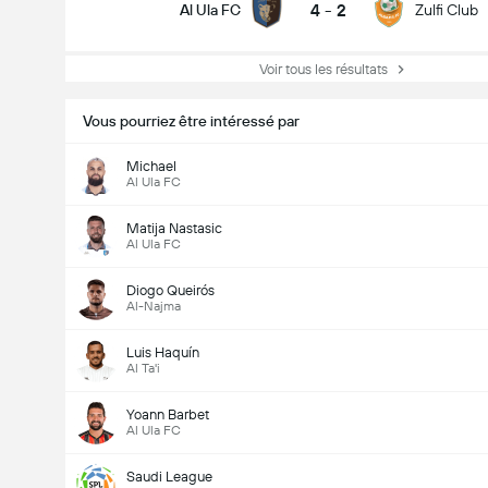
4
-
2
Al Ula FC
Zulfi Club
Voir tous les résultats
Vous pourriez être intéressé par
Michael
Al Ula FC
Matija Nastasic
Al Ula FC
Diogo Queirós
Al-Najma
Luis Haquín
Al Ta'i
Yoann Barbet
Al Ula FC
Saudi League