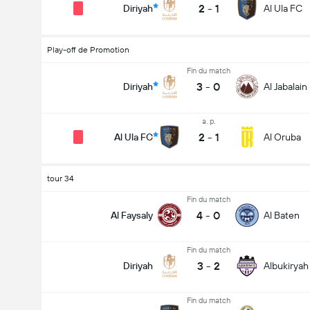
2
-
1
Diriyah
Al Ula FC
Play-off de Promotion
Fin du match
3
-
0
Diriyah
Al Jabalain
a. p.
2
-
1
Al Ula FC
Al Oruba
tour 34
Fin du match
4
-
0
Al Faysaly
Al Baten
Fin du match
3
-
2
Diriyah
Albukiryah
Fin du match