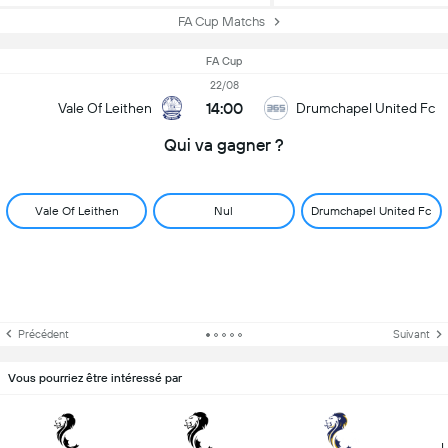
FA Cup Matchs
FA Cup
22/08
14:00
Vale Of Leithen
Drumchapel United Fc
Qui va gagner ?
Vale Of Leithen
Nul
Drumchapel United Fc
Précédent
Suivant
Vous pourriez être intéressé par
L