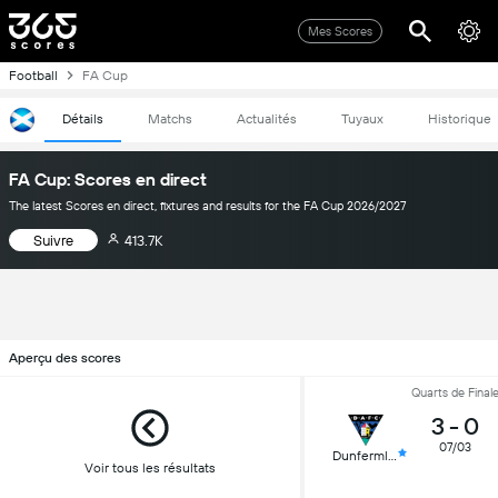
Mes Scores
Football
FA Cup
Détails
Matchs
Actualités
Tuyaux
Historique
FA Cup: Scores en direct
The latest Scores en direct, fixtures and results for the FA Cup 2026/2027
Suivre
413.7K
Aperçu des scores
Quarts de Final
3
-
0
07/03
Dunfermline
Voir tous les résultats