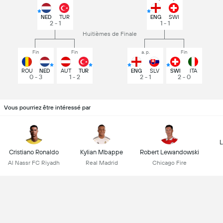
NED
TUR
ENG
SWI
2 - 1
1 - 1
Huitièmes de Finale
Fin
Fin
a. p.
Fin
ROU
NED
AUT
TUR
ENG
SLV
SWI
ITA
0 - 3
1 - 2
2 - 1
2 - 0
Vous pourriez être intéressé par
L
Cristiano Ronaldo
Kylian Mbappe
Robert Lewandowski
Al Nassr FC Riyadh
Real Madrid
Chicago Fire