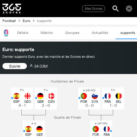
Mes Scores
Football
Euro
supports
Détails
Matchs
Groupes
Actualités
supports
Euro: supports
Dernier supports Euro, avec les matchs et les Scores en direct
Suivre
24.03M
Huitièmes de Finale
Fin
Fin
a. pénalty
Fin
ESP
GEO
GER
DEN
POR
SVN
FRA
BEL
4 - 1
2 - 0
0 - 0
1 - 0
Quarts de Finale
a. p.
a. pénalty
ESP
GER
POR
FRA