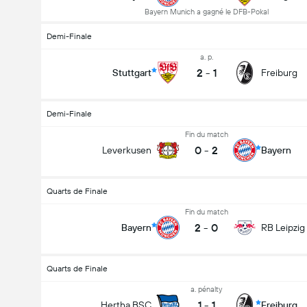
Bayern Munich a gagné le DFB-Pokal
Demi-Finale
a. p.
2
-
1
Stuttgart
Freiburg
Demi-Finale
Fin du match
0
-
2
Leverkusen
Bayern
Quarts de Finale
Fin du match
2
-
0
Bayern
RB Leipzig
Quarts de Finale
a. pénalty
1
-
1
Hertha BSC
Freiburg