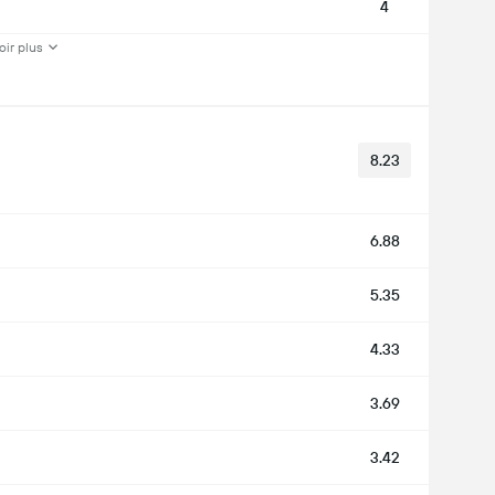
4
oir plus
8.23
6.88
5.35
4.33
3.69
3.42