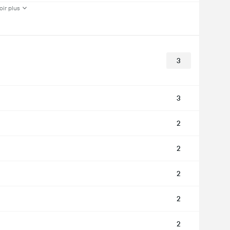
oir plus
3
3
2
2
2
2
2