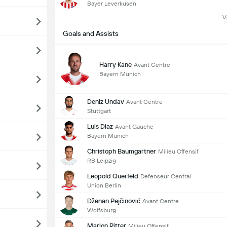
Bayer Leverkusen
V
Goals and Assists
Harry Kane
Avant Centre
Bayern Munich
Deniz Undav
Avant Centre
Stuttgart
Luis Diaz
Avant Gauche
Bayern Munich
Christoph Baumgartner
Milieu Offensif
RB Leipzig
Leopold Querfeld
Defenseur Central
Union Berlin
Dženan Pejčinović
Avant Centre
Wolfsburg
Marlon Ritter
Milieu Offensif