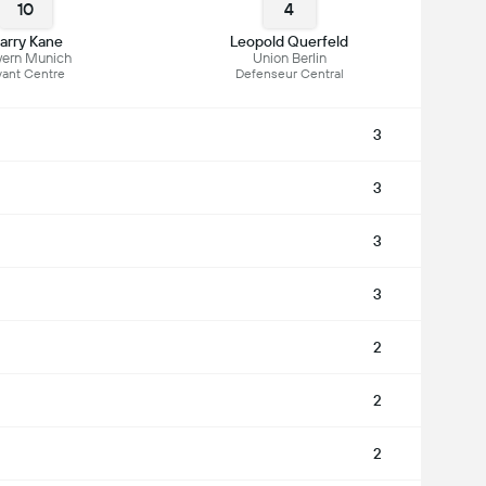
10
4
arry Kane
Leopold Querfeld
yern Munich
Union Berlin
ant Centre
Defenseur Central
3
3
3
3
2
2
2