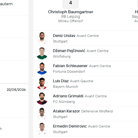
4
lautern
Christoph Baumgartner
H
RB Leipzig
Ba
Milieu Offensif
Av
Deniz Undav
Avant Centre
Stuttgart
Dženan Pejčinović
Avant Centre
Wolfsburg
Fabian Schleusener
Avant Centre
Fortuna Düsseldorf
Luis Diaz
Avant Gauche
Bayern Munich
22/08/2026
Adriano Grimaldi
Avant Centre
FC Nürnberg
Atakan Karazor
Defensive Midfield
Stuttgart
Ermedin Demirovic
Avant Centre
n
Stuttgart