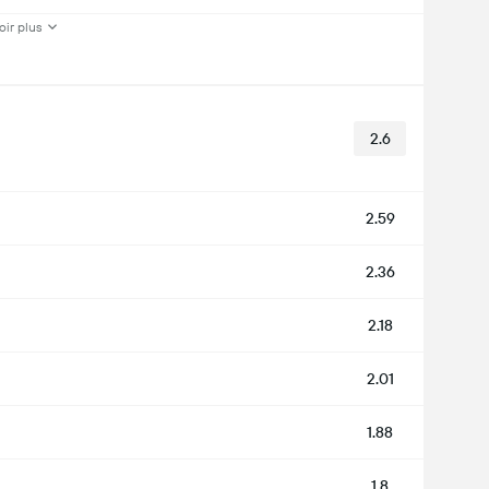
oir plus
2.6
2.59
2.36
2.18
2.01
1.88
1.8