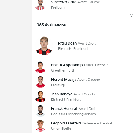
Vincenzo Grifo
Avant Gauche
Freiburg
V
365 évaluations
Ritsu Doan
Avant Droit
Eintracht Frankfurt
Shinta Appelkamp
Milieu Offensif
Greuther Fürth
Florent Muslija
Avant Gauche
Freiburg
Jean Bahoya
Avant Gauche
Eintracht Frankfurt
Franck Honorat
Avant Droit
Borussia Mönchengladbach
Leopold Querfeld
Defenseur Central
Union Berlin