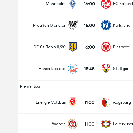
16:00
Mannheim
FC Kaisers
16:00
Preußen Münster
Karlsruhe
16:00
SC St. Tonis 11/20
Eintracht
18:45
Hansa Rostock
Stuttgart
Premier tour
11:00
Energie Cottbus
Augsburg
11:00
Wehen
Leverkuse