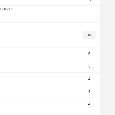
oir plus
10
5
5
4
4
4