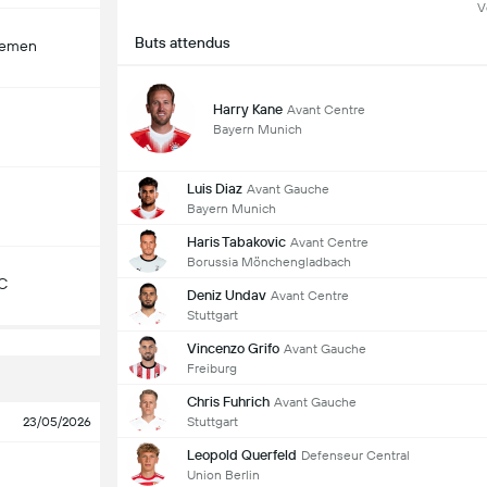
V
Buts attendus
remen
Harry Kane
Avant Centre
Bayern Munich
Luis Diaz
Avant Gauche
Bayern Munich
Haris Tabakovic
Avant Centre
Borussia Mönchengladbach
C
Deniz Undav
Avant Centre
Stuttgart
Vincenzo Grifo
Avant Gauche
Freiburg
Chris Fuhrich
Avant Gauche
Stuttgart
23/05/2026
Leopold Querfeld
Defenseur Central
Union Berlin