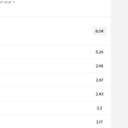
oir plus
8.04
5.26
2.98
2.67
2.43
2.2
2.17