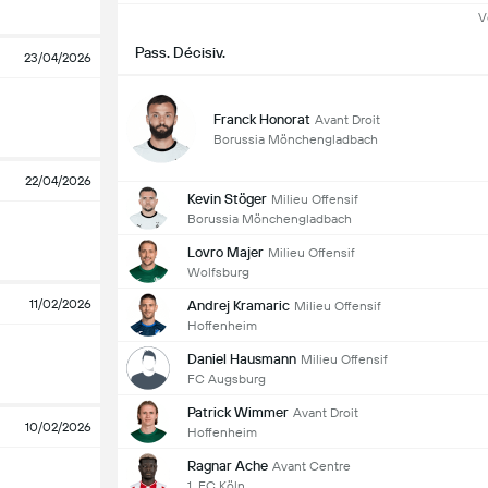
V
Pass. Décisiv.
23/04/2026
Franck Honorat
Avant Droit
Borussia Mönchengladbach
22/04/2026
Kevin Stöger
Milieu Offensif
Borussia Mönchengladbach
Lovro Majer
Milieu Offensif
Wolfsburg
11/02/2026
Andrej Kramaric
Milieu Offensif
Hoffenheim
Daniel Hausmann
Milieu Offensif
FC Augsburg
Patrick Wimmer
Avant Droit
10/02/2026
Hoffenheim
Ragnar Ache
Avant Centre
1. FC Köln