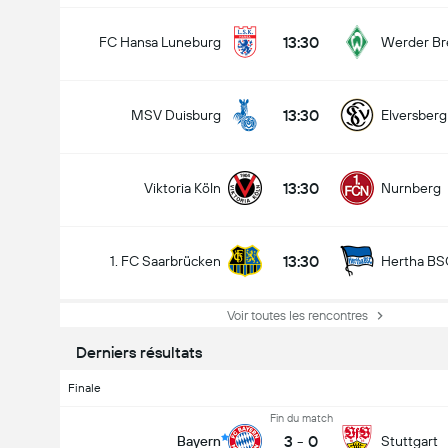
13:30
FC Hansa Luneburg
Werder B
13:30
MSV Duisburg
Elversberg
13:30
Viktoria Köln
Nurnberg
13:30
1. FC Saarbrücken
Hertha BS
Voir toutes les rencontres
Derniers résultats
Finale
Fin du match
3
-
0
Bayern
Stuttgart