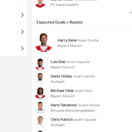
FC Kaiserslautern
V
Expected Goals + Assists
Harry Kane
Avant Centre
Bayern Munich
Luis Diaz
Avant Gauche
Bayern Munich
Deniz Undav
Avant Centre
Stuttgart
Michael Olise
Avant Droit
Bayern Munich
Haris Tabakovic
Avant Centre
Borussia Mönchengladbach
Chris Fuhrich
Avant Gauche
Stuttgart