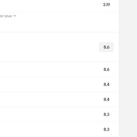
3.19
oir plus
8.6
8.6
8.4
8.4
8.3
8.3