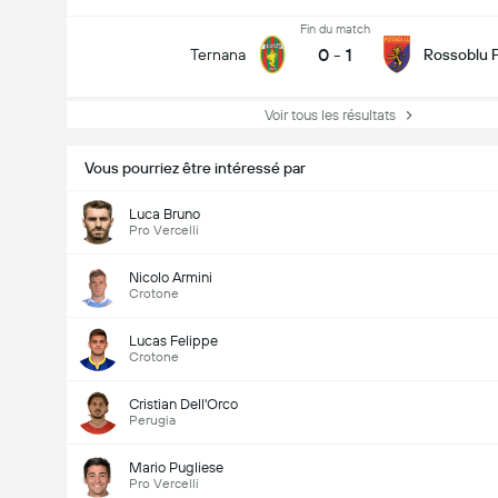
Fin du match
0
-
1
Ternana
Rossoblu 
Voir tous les résultats
Vous pourriez être intéressé par
Luca Bruno
Pro Vercelli
Nicolo Armini
Crotone
Lucas Felippe
Crotone
Cristian Dell'Orco
Perugia
Mario Pugliese
Pro Vercelli