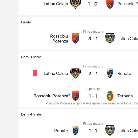
1
-
0
Latina Calcio
Rossoblu 
Finale
Fin du match
Rossoblu
3
-
1
Latina Calc
Potenza
Demi-Finale
Fin du match
2
-
1
Latina Calcio
Renate
a. pénalty
1
-
1
Rossoblu Potenza
Ternana
Rossoblu Potenza a gagné 4-2 après une séance de tirs au bu
Demi-Finale
Fin du match
1
-
1
Renate
Latina Calc