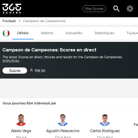
Mes Scores
Football
Campeon de Campeones
Détails
Matchs
Actualités
Statistiques
Tuyau
Campeon de Campeones: Scores en direct
The latest Scores en direct, fixtures and results for the Campeon de Campeones
2025/2026
Suivre
198.5K
Vous pourriez être intéressé par
Fe
Alexis Vega
Agustín Palavecino
Carlos Rodríguez
Toluca
Cruz Azul
Cruz Azul