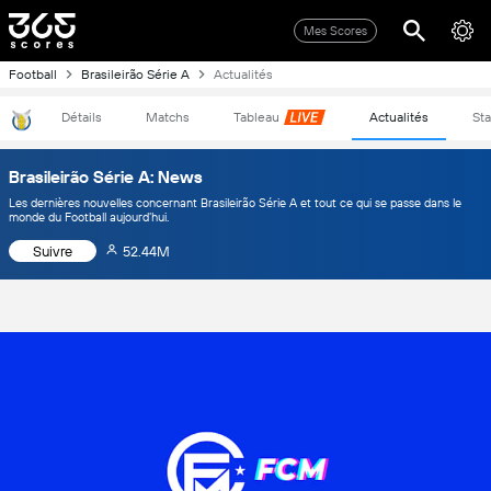
Mes Scores
Football
Brasileirão Série A
Actualités
Détails
Matchs
Tableau
Actualités
Sta
Brasileirão Série A: News
Les dernières nouvelles concernant Brasileirão Série A et tout ce qui se passe dans le
monde du Football aujourd’hui.
Suivre
52.44M