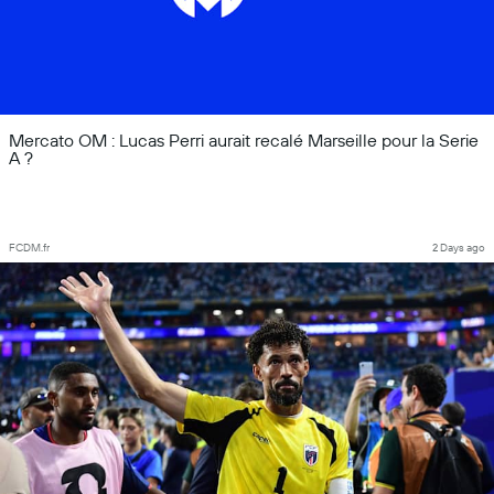
Mercato OM : Lucas Perri aurait recalé Marseille pour la Serie
A ?
FCDM.fr
2 Days ago