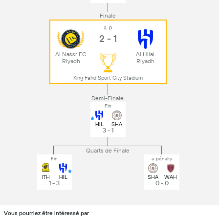
Finale
a. p.
2 - 1
Al Nassr FC
Al Hilal
Riyadh
Riyadh
King Fahd Sport City Stadium
Demi-Finale
Fin
HIL
SHA
3 - 1
Quarts de Finale
Fin
a. pénalty
ITH
HIL
SHA
WAH
1 - 3
0 - 0
Vous pourriez être intéressé par