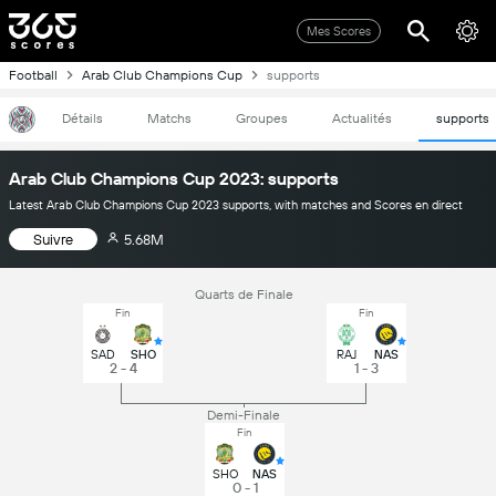
Mes Scores
Football
Arab Club Champions Cup
supports
Détails
Matchs
Groupes
Actualités
supports
Arab Club Champions Cup 2023: supports
Latest Arab Club Champions Cup 2023 supports, with matches and Scores en direct
Suivre
5.68M
Quarts de Finale
Fin
Fin
SAD
SHO
RAJ
NAS
2 - 4
1 - 3
Demi-Finale
Fin
SHO
NAS
0 - 1