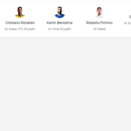
Cristiano Ronaldo
Karim Benzema
Roberto Firmino
Al N
Al Nassr FC Riyadh
Al Hilal Riyadh
Al Sadd