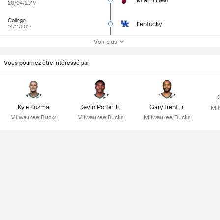
Miami Heat
20/04/2019
College
Kentucky
14/11/2017
Voir plus
Vous pourriez être intéressé par
C
Kyle Kuzma
Kevin Porter Jr.
Gary Trent Jr.
Mil
Milwaukee Bucks
Milwaukee Bucks
Milwaukee Bucks