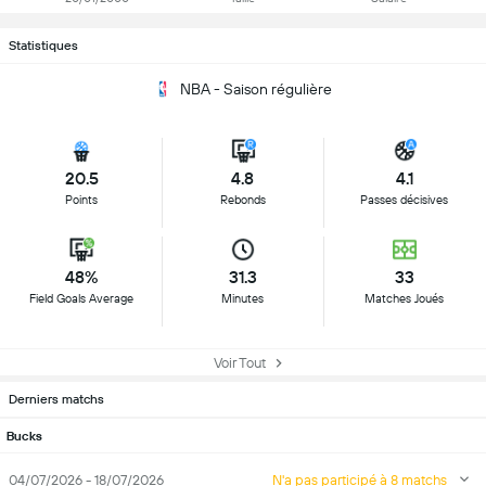
Statistiques
NBA - Saison régulière
20.5
4.8
4.1
Points
Rebonds
Passes décisives
48%
31.3
33
Field Goals Average
Minutes
Matches Joués
Voir Tout
Derniers matchs
Bucks
04/07/2026 - 18/07/2026
N'a pas participé à 8 matchs