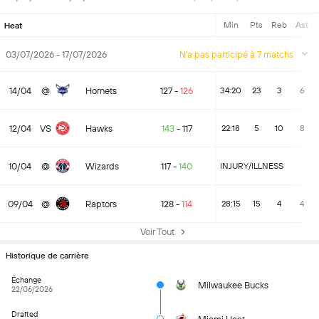
Min
Pts
Reb
Ast
Heat
03/07/2026 - 17/07/2026
N'a pas participé à 7 matchs
14/04
@
Hornets
127
-
126
34:20
23
3
6
12/04
VS
Hawks
143
-
117
22:18
5
10
8
10/04
@
Wizards
117
-
140
INJURY/ILLNESS
09/04
@
Raptors
128
-
114
28:15
15
4
4
Voir Tout
Historique de carrière
Échange
Milwaukee Bucks
22/06/2026
Drafted