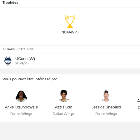
Trophées
 NCAAW (1) 
NCAAW (Etats-Unis)
UConn (W)
2024/25
Vous pourriez être intéressé par
A
Arike Ogunbowale
Azzi Fudd
Jessica Shepard
D
Dallas Wings
Dallas Wings
Dallas Wings