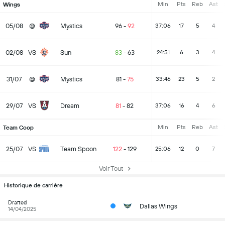
Min
Pts
Reb
Ast
Wings
05/08
@
Mystics
96
-
92
37:06
17
5
4
02/08
VS
Sun
83
-
63
24:51
6
3
4
31/07
@
Mystics
81
-
75
33:46
23
5
2
29/07
VS
Dream
81
-
82
37:06
16
4
6
Min
Pts
Reb
Ast
Team Coop
25/07
VS
Team Spoon
122
-
129
25:06
12
0
7
Voir Tout
Historique de carrière
Drafted
Dallas Wings
14/04/2025