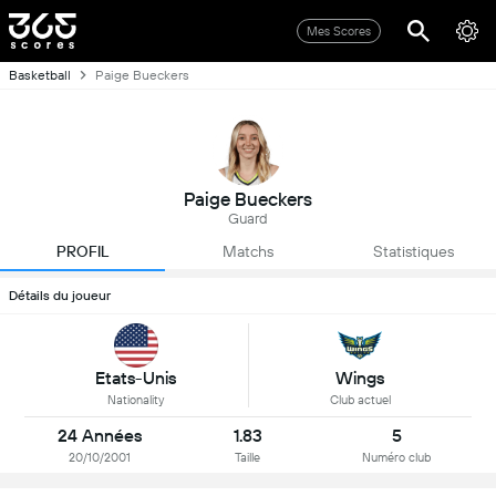
Mes Scores
Basketball
Paige Bueckers
Paige Bueckers
Guard
PROFIL
Matchs
Statistiques
Détails du joueur
Etats-Unis
Wings
Nationality
Club actuel
24 Années
1.83
5
20/10/2001
Taille
Numéro club