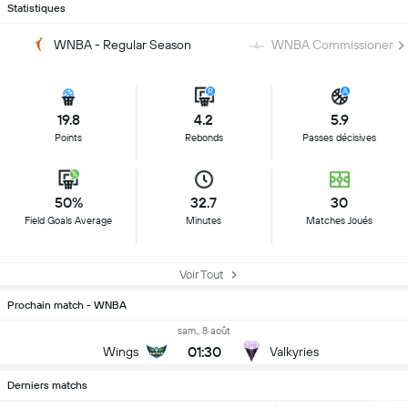
Statistiques
WNBA - Regular Season
WNBA Commissioner's 
19.8
4.2
5.9
Points
Rebonds
Passes décisives
50%
32.7
30
Field Goals Average
Minutes
Matches Joués
Voir Tout
Prochain match - WNBA
sam., 8 août
01:30
Wings
Valkyries
Derniers matchs