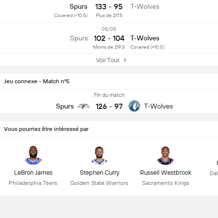
133 - 95
Spurs
T-Wolves
Covered (-10.5)
Plus de 217.5
05/05
102 - 104
Spurs
T-Wolves
Moins de 219.5
Covered (+10.5)
Voir Tout
Jeu connexe - Match nº5
Fin du match
126
-
97
Spurs
T-Wolves
Vous pourriez être intéressé par
LeBron James
Stephen Curry
Russell Westbrook
Dal
Philadelphia 76ers
Golden State Warriors
Sacramento Kings