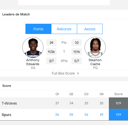
Leaders de Match
Points
Rebonds
Assists
24
Pts
32
9/26
T
11/16
Anthony
Stephon
2/7
3Pts
5/7
Edwards
Castle
SG
PG
Full Box Score
Score
Q1
Q2
Q3
Q4
Score
T-Wolves
27
34
23
25
109
Spurs
36
38
36
29
139