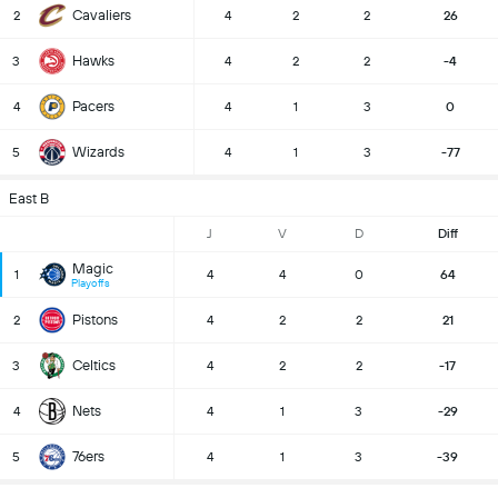
Cavaliers
2
4
2
2
26
Hawks
3
4
2
2
-4
Pacers
4
4
1
3
0
Wizards
5
4
1
3
-77
East B
J
V
D
Diff
Magic
1
4
4
0
64
Playoffs
Pistons
2
4
2
2
21
Celtics
3
4
2
2
-17
Nets
4
4
1
3
-29
76ers
5
4
1
3
-39