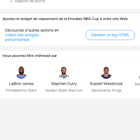
Rapport de points
Ajoutez le widget de classement de la Emirates NBA Cup à votre site Web
Découvrez d’autres options en
créant des widgets
Générer un tag HTML
personnalisés
Vous pourriez être intéressé par
LeBron James
Stephen Curry
Russell Westbrook
Dal
Philadelphia 76ers
Golden State Warriors
Sacramento Kings