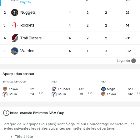
Playoffs
Nuggets
2
4
2
2
23
Rockets
3
4
2
2
14
Trail Blazers
4
4
2
2
-31
Warriors
5
4
1
3
-32
Legenda
?
Aperçu des scores
Emirates NBA Cup
NBA
NBA
Knicks
124
Thunder
109
Magic
120
Fin
Fin
F
Spurs
113
Spurs
111
Knicks
132
brise-cravate Emirates NBA Cup
Lorsque deux équipes (ou plus) sont à égalité sur Pourcentage de victoire, les
règles suivantes les règles suivantes permettent de les départager :
Tête à tête