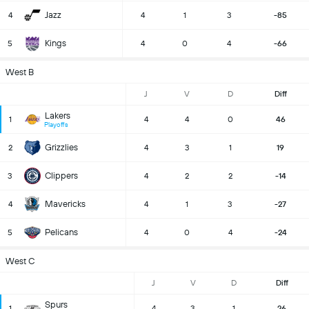
Jazz
4
4
1
3
-85
Kings
5
4
0
4
-66
West B
J
V
D
Diff
Lakers
1
4
4
0
46
Playoffs
Grizzlies
2
4
3
1
19
Clippers
3
4
2
2
-14
Mavericks
4
4
1
3
-27
Pelicans
5
4
0
4
-24
West C
J
V
D
Diff
Spurs
1
4
3
1
26