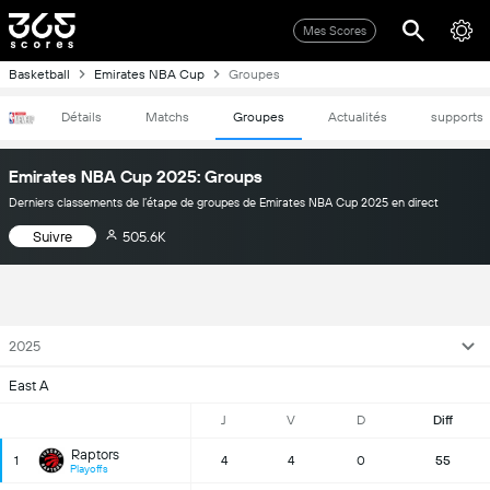
Mes Scores
Basketball
Emirates NBA Cup
Groupes
Détails
Matchs
Groupes
Actualités
supports
Emirates NBA Cup 2025: Groups
Derniers classements de l’étape de groupes de Emirates NBA Cup 2025 en direct
Suivre
505.6K
2025
East A
J
V
D
Diff
Raptors
1
4
4
0
55
Playoffs