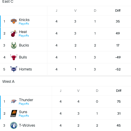
East C
J
V
D
Diff
Knicks
1
4
3
1
35
Playoffs
Heat
2
4
3
1
49
Playoffs
Bucks
3
4
2
2
17
Bulls
4
4
1
3
-49
Hornets
5
4
1
3
-52
West A
J
V
D
Diff
Thunder
1
4
4
0
75
Playoffs
Suns
2
4
3
1
31
Playoffs
T-Wolves
3
4
2
2
45