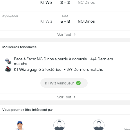
3 - 2
KT Wiz
NC Dinos
24/05/2026
KBO
5 - 8
KT Wiz
NC Dinos
Voir Tout
Meilleures tendances
Face à Face: NC Dinos a perdu à domicile - 4/4 Derniers
matchs
KT Wiz a gagné à l'extérieur - 8/9 Derniers matchs
KT Wiz vainqueur
Voir Tout
Vous pourriez être intéressé par
Yeo