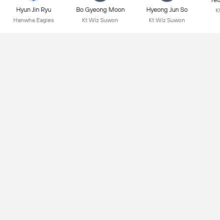
Hyun Jin Ryu
Bo Gyeong Moon
Hyeong Jun So
K
Hanwha Eagles
Kt Wiz Suwon
Kt Wiz Suwon