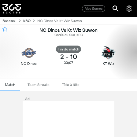
Mes Scores
Baseball
KBO
NC Dinos Vs Kt Wiz Suwon
NC Dinos Vs Kt Wiz Suwon
Corée du Sud, KBO
Fin du match
2
-
10
30/07
NC Dinos
KT Wiz
Match
Team Streaks
Tête à tête
Ad