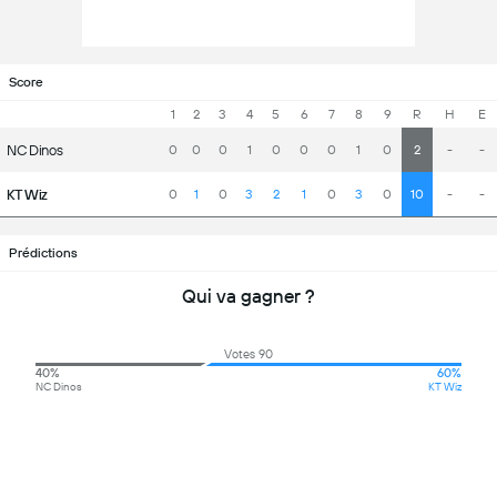
Score
1
2
3
4
5
6
7
8
9
R
H
E
NC Dinos
0
0
0
1
0
0
0
1
0
2
-
-
KT Wiz
0
1
0
3
2
1
0
3
0
10
-
-
Prédictions
Qui va gagner ?
Votes 90
40%
60%
NC Dinos
KT Wiz