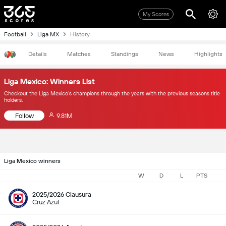
My Scores
Football
Liga MX
History
Details
Matches
Standings
News
Highlights
Liga Mexico: Winners List
Checkout the Liga Mexico’s champions through the years with the previous seasons title
holders.
Follow
9.81M
Liga Mexico winners
W
D
L
PTS
2025/2026 Clausura
Cruz Azul