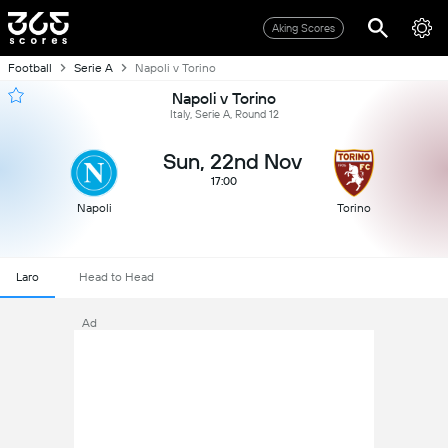
Aking Scores
Football
Serie A
Napoli v Torino
Napoli v Torino
Italy, Serie A, Round 12
Sun, 22nd Nov
17:00
Napoli
Torino
Laro
Head to Head
Ad