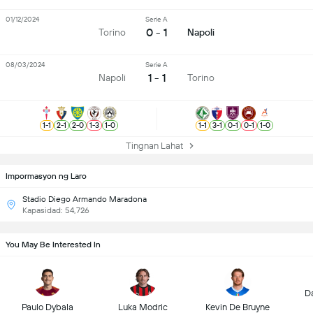
01/12/2024
Serie A
0 - 1
Torino
Napoli
08/03/2024
Serie A
1 - 1
Napoli
Torino
1
-
1
2
-
1
2
-
0
1
-
3
1
-
0
1
-
1
3
-
1
0
-
1
0
-
1
1
-
0
Tingnan Lahat
Impormasyon ng Laro
Stadio Diego Armando Maradona
Kapasidad: 54,726
You May Be Interested In
D
Paulo Dybala
Luka Modric
Kevin De Bruyne