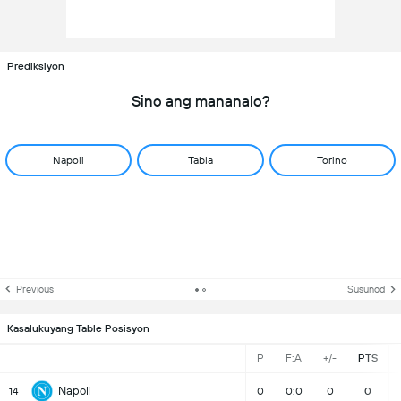
Prediksiyon
Sino ang mananalo?
Napoli
Tabla
Torino
Previous
Susunod
Kasalukuyang Table Posisyon
P
F:A
+/-
PTS
Napoli
14
0
0:0
0
0