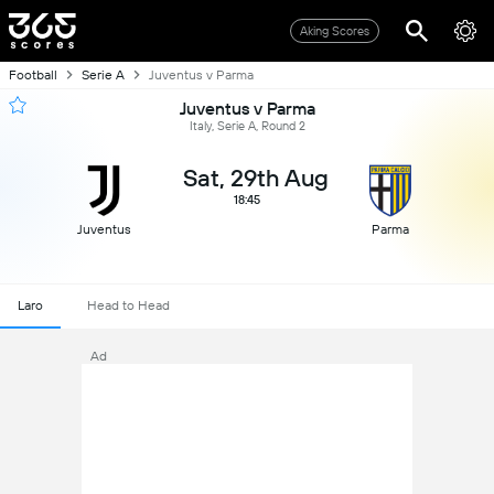
Aking Scores
Football
Serie A
Juventus v Parma
Juventus v Parma
Italy, Serie A, Round 2
Sat, 29th Aug
18:45
Juventus
Parma
Laro
Head to Head
Ad