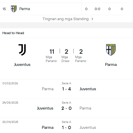
Parma
15
0
0:0
0
0
Tingnan ang mga Standing
Head to Head
11
2
2
Mga
Mga
Mga
Panano
Draw
Panano
Juventus
Parma
01/02/2026
Serie A
1 - 4
Parma
Juventus
24/08/2025
Serie A
2 - 0
Juventus
Parma
23/04/2025
Serie A
1 - 0
Parma
Juventus