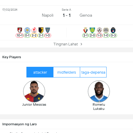
17/02/2024
Serie A
1 - 1
Napoli
Genoa
10
-
1
0
-
1
2
-
2
2
-
1
1
-
0
2
-
1
2
-
0
1
-
3
1
-
0
0
-
3
Tingnan Lahat
Key Players
attacker
midfielders
taga-depensa
Junior Messias
Romelu
Lukaku
Impormasyon ng Laro