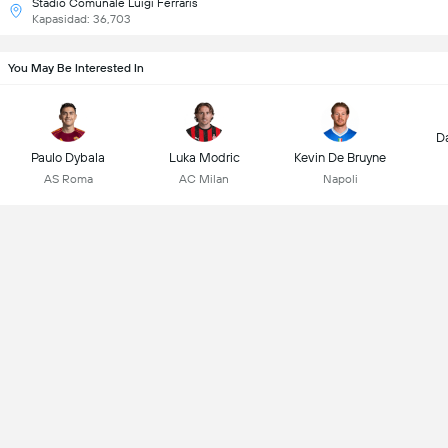
Stadio Comunale Luigi Ferraris
Kapasidad: 36,703
You May Be Interested In
D
Paulo Dybala
Luka Modric
Kevin De Bruyne
AS Roma
AC Milan
Napoli