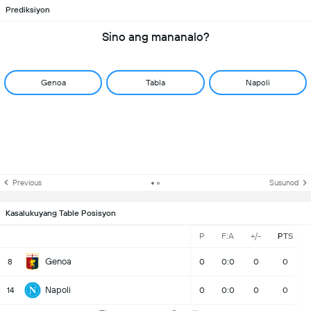
Prediksiyon
Sino ang mananalo?
Genoa
Tabla
Napoli
Previous
Susunod
Kasalukuyang Table Posisyon
P
F:A
+/-
PTS
Genoa
8
0
0:0
0
0
Napoli
14
0
0:0
0
0