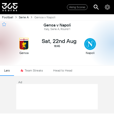
Aking Scores
Football
Serie A
Genoa v Napoli
Genoa v Napoli
Italy, Serie A, Round 1
Sat, 22nd Aug
18:45
Genoa
Napoli
Laro
Team Streaks
Head to Head
Ad