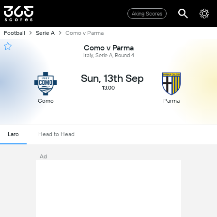
Aking Scores
Football
Serie A
Como v Parma
Como v Parma
Italy, Serie A, Round 4
Sun, 13th Sep
13:00
Como
Parma
Laro
Head to Head
Ad