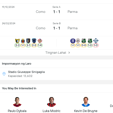
19/10/2024
Serie A
1 - 1
Como
Parma
24/02/2024
Serie B
1 - 1
Como
Parma
2
-
3
1
-
1
3
-
1
2
-
2
1
-
4
1
-
1
1
-
1
0
-
0
1
-
0
1
-
0
Tingnan Lahat
Impormasyon ng Laro
Stadio Giuseppe Sinigaglia
Kapasidad: 13,602
You May Be Interested In
D
Paulo Dybala
Luka Modric
Kevin De Bruyne