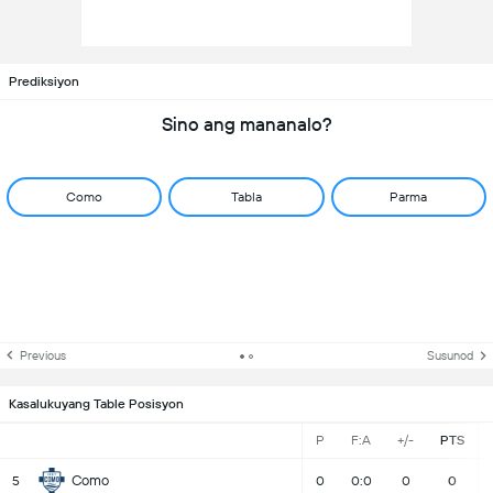
Prediksiyon
Sino ang mananalo?
Como
Tabla
Parma
Previous
Susunod
Kasalukuyang Table Posisyon
P
F:A
+/-
PTS
Como
5
0
0:0
0
0