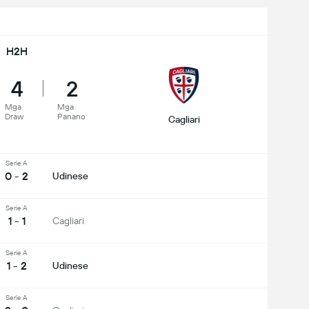
H2H
4
2
Mga
Mga
Draw
Panano
Cagliari
Serie A
0 - 2
Udinese
Serie A
1 - 1
Cagliari
Serie A
1 - 2
Udinese
Serie A