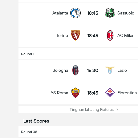
18:45
Atalanta
Sassuolo
18:45
Torino
AC Milan
Round 1
16:30
Bologna
Lazio
18:45
AS Roma
Fiorentina
Tingnan lahat ng Fixtures
Last Scores
Round 38