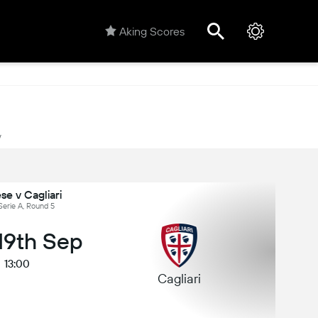
Aking Scores
y
se v Cagliari
 Serie A, Round 5
 19th Sep
13:00
Cagliari