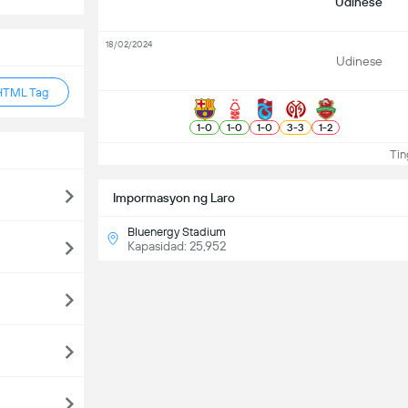
Udinese
18/02/2024
Udinese
HTML Tag
1
-
0
1
-
0
1
-
0
3
-
3
1
-
2
Ting
Impormasyon ng Laro
Bluenergy Stadium
Kapasidad: 25,952