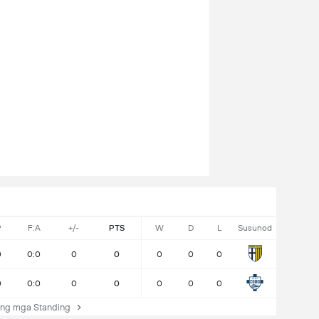
P
F:A
+/-
PTS
W
D
L
Susunod
0
0:0
0
0
0
0
0
0
0:0
0
0
0
0
0
ng mga Standing