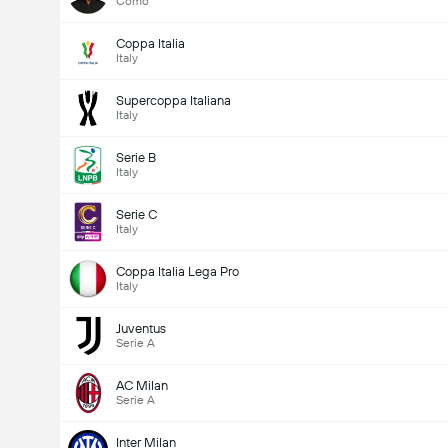
Como
Coppa Italia
Italy
Supercoppa Italiana
Italy
Serie B
Italy
Serie C
Italy
Coppa Italia Lega Pro
Italy
Juventus
Serie A
AC Milan
Serie A
Inter Milan