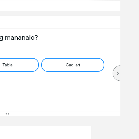
ng mananalo?
Tabla
Cagliari