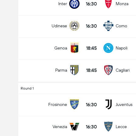
16:30
Inter
Monza
16:30
Udinese
Como
Kabuuang Goal sa Labanan (2.5)
18:45
Genoa
Napoli
mababa pa sa
mahigit
18:45
Parma
Cagliari
Round 1
16:30
Frosinone
Juventus
16:30
Venezia
Lecce