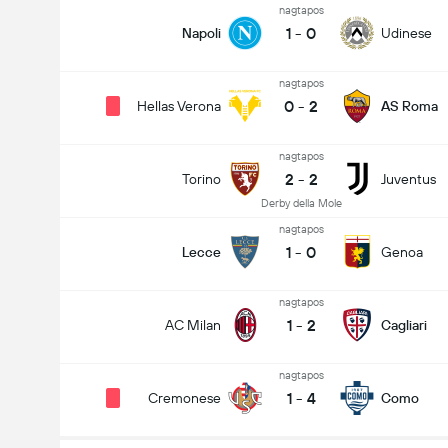
nagtapos
1
-
0
Napoli
Udinese
nagtapos
0
-
2
Hellas Verona
AS Roma
nagtapos
2
-
2
Torino
Juventus
Derby della Mole
nagtapos
1
-
0
Lecce
Genoa
nagtapos
1
-
2
AC Milan
Cagliari
nagtapos
1
-
4
Cremonese
Como