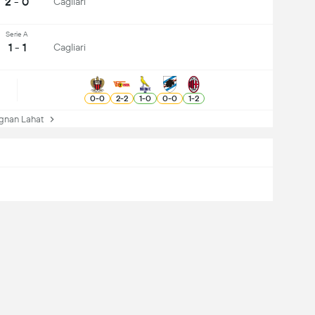
2 - 0
Cagliari
Serie A
1 - 1
Cagliari
0
-
0
2
-
2
1
-
0
0
-
0
1
-
2
nan Lahat