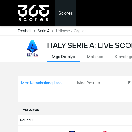
Scores
Football
Serie A
Udinese v Cagliari
ITALY SERIE A: LIVE SC
Mga Detalye
Matches
Standing
Mga Kamakailang Laro
Mga Resulta
Fi
Fixtures
Round 1