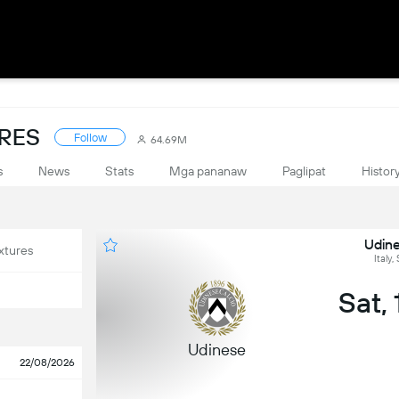
ORES
Follow
64.69M
s
News
Stats
Mga pananaw
Paglipat
Histor
Udine
xtures
Italy,
Sat,
Udinese
22/08/2026